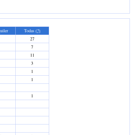
uiler
Todas
(?)
27
7
11
3
1
1
1