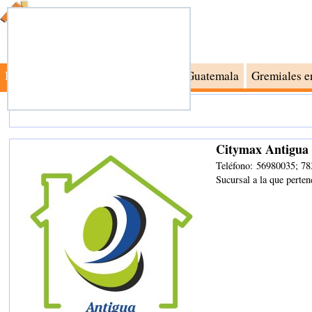
Busca Inmuebles
Inmobiliarias en Guatemala
Gremiales e
Citymax Antigua 
Teléfono:
56980035; 78
Sucursal a la que perten