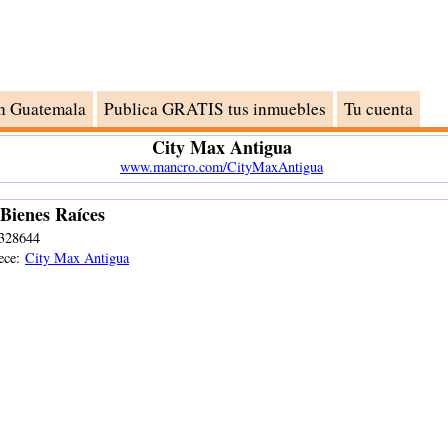
n Guatemala
Publica GRATIS tus inmuebles
Tu cuenta
City Max Antigua
www.mancro.com/CityMaxAntigua
Bienes Raíces
328644
ece:
City Max Antigua