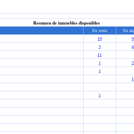
Resumen de inmuebles disponibles
En venta
En alq
19
9
3
4
11
1
2
1
1
1