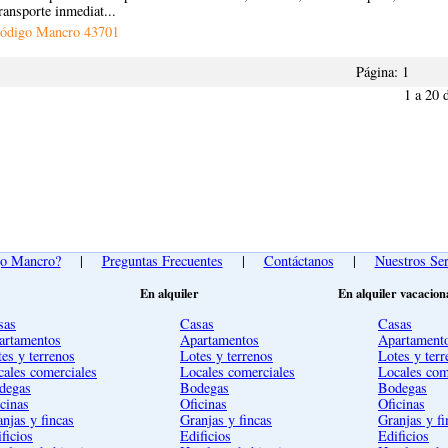
ransporte inmediat...
ódigo Mancro
43701
Página:
1
1 a 20 
go Mancro?
|
Preguntas Frecuentes
|
Contáctanos
|
Nuestros Ser
En alquiler
En alquiler vacacion
sas
Casas
Casas
artamentos
Apartamentos
Apartament
es y terrenos
Lotes y terrenos
Lotes y terr
cales comerciales
Locales comerciales
Locales com
degas
Bodegas
Bodegas
cinas
Oficinas
Oficinas
njas y fincas
Granjas y fincas
Granjas y fi
ficios
Edificios
Edificios