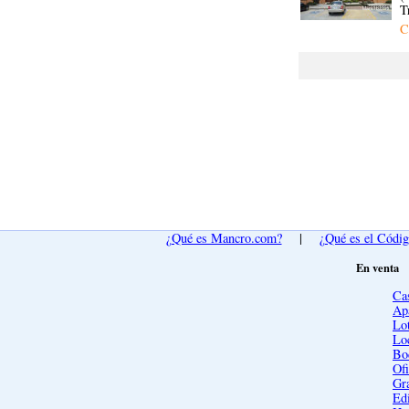
T
C
¿Qué es Mancro.com?
|
¿Qué es el Códi
En venta
Ca
Ap
Lot
Lo
Bo
Ofi
Gra
Edi