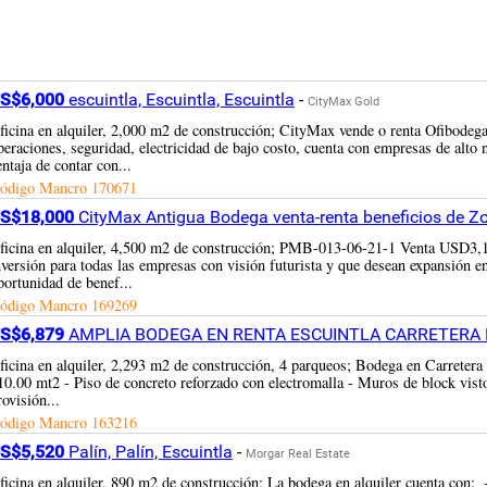
S$6,000
escuintla, Escuintla, Escuintla
-
CityMax Gold
ficina en alquiler, 2,000 m2 de construcción; CityMax vende o renta Ofibodega
peraciones, seguridad, electricidad de bajo costo, cuenta con empresas de alto 
entaja de contar con...
ódigo Mancro
170671
S$18,000
CityMax Antigua Bodega venta-renta beneficios de Zon
ficina en alquiler, 4,500 m2 de construcción; PMB-013-06-21-1 Venta USD3,
nversión para todas las empresas con visión futurista y que desean expansión en 
portunidad de benef...
ódigo Mancro
169269
S$6,879
AMPLIA BODEGA EN RENTA ESCUINTLA CARRETERA PUE
ficina en alquiler, 2,293 m2 de construcción, 4 parqueos; Bodega en Carretera
10.00 mt2 - Piso de concreto reforzado con electromalla - Muros de block vist
rovisión...
ódigo Mancro
163216
S$5,520
Palín, Palín, Escuintla
-
Morgar Real Estate
ficina en alquiler, 890 m2 de construcción; La bodega en alquiler cuenta con: