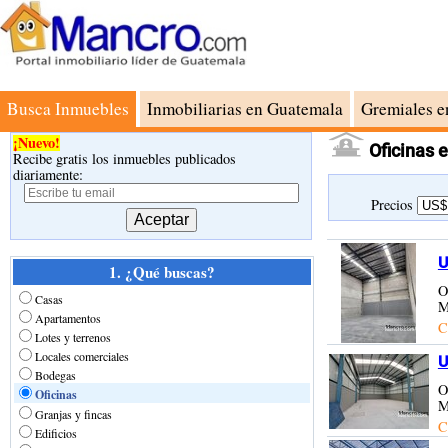
Busca Inmuebles
Inmobiliarias en Guatemala
Gremiales e
¡Nuevo!
Oficinas e
Recibe gratis los inmuebles publicados
diariamente:
Precios
U
1. ¿Qué buscas?
O
Casas
M
Apartamentos
C
Lotes y terrenos
Locales comerciales
U
Bodegas
O
Oficinas
M
Granjas y fincas
C
Edificios