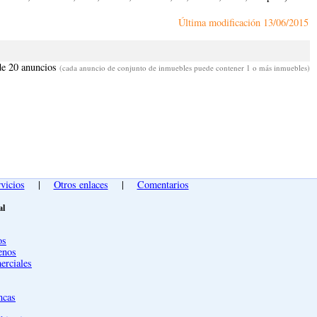
Última modificación
13/06/2015
de 20 anuncios
(cada anuncio de conjunto de inmuebles puede contener 1 o más inmuebles)
vicios
|
Otros enlaces
|
Comentarios
al
os
enos
erciales
ncas