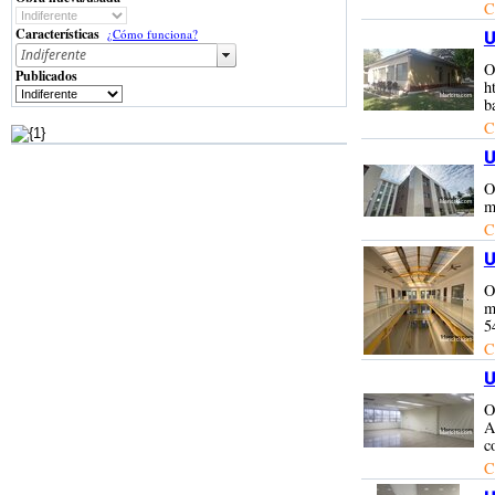
C
Características
¿Cómo funciona?
U
O
Publicados
h
b
C
U
O
m
C
U
O
m
5
C
U
O
A
c
C