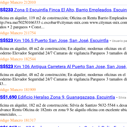
ódigo Mancro
212010
S$233
Zona 0 Escuintla Finca El Alto, Barrio Empleados, Escuint
ficina en alquiler, 119 m2 de construcción; Oficina en Renta Barrio Emple
ttp://wa.me/50250166333 c.escobar@citymax-mix.com www.citymax-mix.com P
años • 2 parqueos • Const...
ódigo Mancro
211754
S$523
Km 106.5 Puerto San Jose, San José, Escuintla
-
Usuario pa
ficina en alquiler, 48 m2 de construcción; En alquiler, modernas oficinas en el
oderno Elevador Seguridad 24/7 Camaras de vigilancia Parqueos 3 tamaños 
ódigo Mancro
182544
S$523
Km 106 Antigua Carretera Al Puerto San Jose, San José,
ficina en alquiler, 48 m2 de construcción; En alquiler, modernas oficinas en el
oderno Elevador Seguridad 24/7 Camaras de vigilancia Parqueos 3 tamaños d
43...
ódigo Mancro
181909
S$1,690
Edificio Heralso Zona 9, Guanagazapa, Escuintla
-
Silvi
ficina en alquiler, 182 m2 de construcción; Silvia de Santizo 5632-5544 
dvance Renta Oficina de 182mts en zona 9 Se alquila oficina con excelente ubica
omerciales, ...
ódigo Mancro
181317