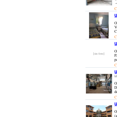
­
C
U
O
V
C
C
U
O
[sin foto]
P
p
C
U
M
O
D
d
C
U
O
(