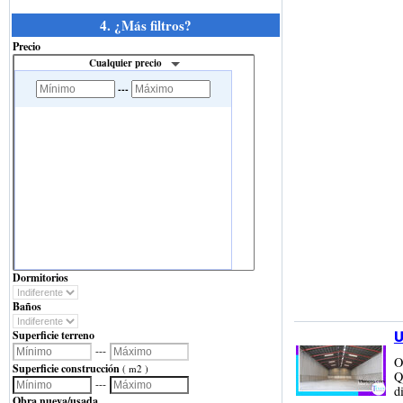
4. ¿Más filtros?
Precio
Cualquier precio
---
Dormitorios
Baños
Superficie terreno
U
---
O
Superficie construcción
( m2 )
Q
---
d
Obra nueva/usada