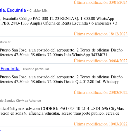
Última modificación
03/01/2024
la, Escuintla
-
CityMax Mix
ados, Escuintla Código PAO-008-12-23 RENTA Q. 1,800.00 WhatsApp
BX 2443-1333 Amplia Oficina en Renta Escuintla • 6 ambientes • 3
Última modificación
18/12/2023
rticular
 Puerto San Jose, a un costado del aeropuerto. 2 Torres de oficinas Diseño
diferentes 47.50mts 58.60mts 72.00mts Info.WhatsApp 54334071
Última modificación
06/04/2022
 Escuintla
-
Usuario particular
 Puerto San Jose, a un costado del aeropuerto. 2 Torres de oficinas Diseño
iferentes 47.50mts 58.60mts 72.00mts Desde Q 4,012.80 Inf. Whatsapp
Última modificación
23/03/2022
a de Santizo CityMax Advance
s.desantizo@citymax-adv.com CODIGO: PAO-023-10-21-4 USD1,696 CityMax-
ción en zona 9, afluencia vehicular, acceso transporte público, cerca de
Última modificación
10/03/2022