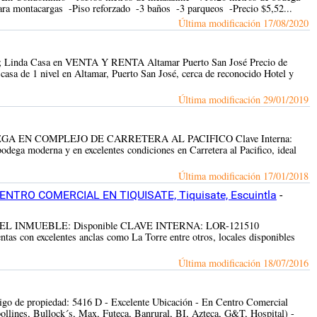
ra montacargas ­ -Piso reforzado ­ -3 baños ­ -3 parqueos ­ -Precio $5,52...
Última modificación
17/08/2020
ueos; Linda Casa en VENTA Y RENTA Altamar Puerto San José Precio de
 de 1 nivel en Altamar, Puerto San José, cerca de reconocido Hotel y
Última modificación
29/01/2019
 BODEGA EN COMPLEJO DE CARRETERA AL PACIFICO Clave Interna:
ega moderna y en excelentes condiciones en Carretera al Pacifico, ideal
Última modificación
17/01/2018
RO COMERCIAL EN TIQUISATE, Tiquisate, Escuintla
-
TADO DEL INMUEBLE: Disponible CLAVE INTERNA: LOR-121510
as con excelentes anclas como La Torre entre otros, locales disponibles
Última modificación
18/07/2016
ódigo de propiedad: 5416 D - Excelente Ubicación - En Centro Comercial
lines, Bullock´s, Max, Futeca, Banrural, BI, Azteca, G&T, Hospital) -