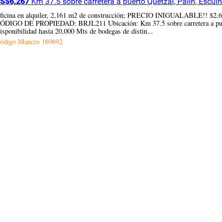
S$6,267
Km 37.5 sobre carretera a puerto Quetzal, Palín, Escuin
ficina en alquiler, 2,161 m2 de construcción; PRECIO INIGUALAB
ÓDIGO DE PROPIEDAD: BRJL211 Ubicación: Km 37.5 sobre carretera a puerto 
isponibilidad hasta 20,000 Mts de bodegas de distin...
ódigo Mancro
169692