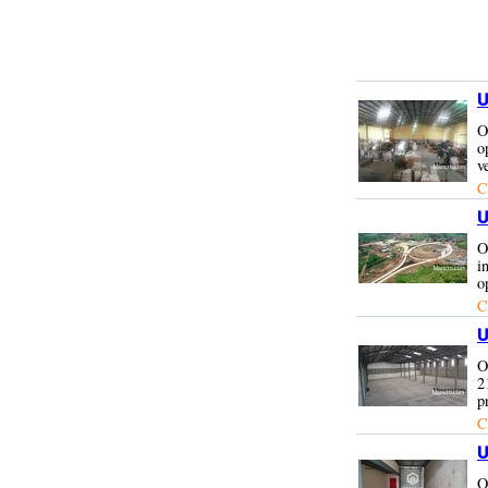
U
O
o
v
C
U
O
i
o
C
U
O
2
p
C
U
O