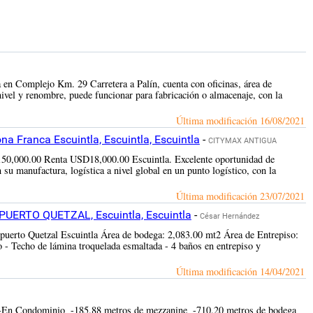
 en Complejo Km. 29 Carretera a Palín, cuenta con oficinas, área de
nivel y renombre, puede funcionar para fabricación o almacenaje, con la
Última modificación
16/08/2021
a Franca Escuintla, Escuintla, Escuintla
-
CITYMAX ANTIGUA
150,000.00 Renta USD18,000.00 Escuintla. Excelente oportunidad de
su manufactura, logística a nivel global en un punto logístico, con la
Última modificación
23/07/2021
RTO QUETZAL, Escuintla, Escuintla
-
César Hernández
 puerto Quetzal Escuintla Área de bodega: 2,083.00 mt2 Área de Entrepiso:
o - Techo de lámina troquelada esmaltada - 4 baños en entrepiso y
Última modificación
14/04/2021
 ­ -En Condominio ­ -185.88 metros de mezzanine ­ -710.20 metros de bodega