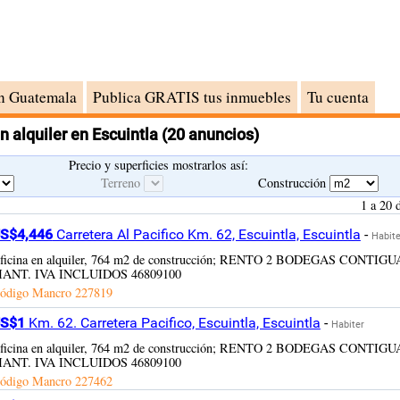
n Guatemala
Publica GRATIS tus inmuebles
Tu cuenta
n alquiler en Escuintla
(20 anuncios)
Precio y superficies mostrarlos así:
Terreno
Construcción
1 a 20 
S$4,446
Carretera Al Pacifico Km. 62, Escuintla, Escuintla
-
Habite
ficina en alquiler, 764 m2 de construcción; RENTO 2 BODEGAS CONT
ANT. IVA INCLUIDOS 46809100
ódigo Mancro
227819
S$1
Km. 62. Carretera Pacifico, Escuintla, Escuintla
-
Habiter
ficina en alquiler, 764 m2 de construcción; RENTO 2 BODEGAS CONT
ANT. IVA INCLUIDOS 46809100
ódigo Mancro
227462