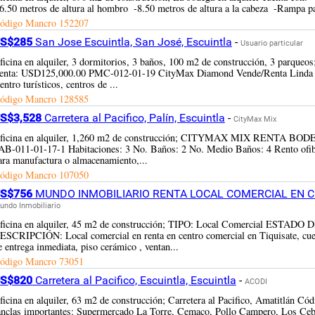
 -6.50 metros de altura al hombro ­ -8.50 metros de altura a la cabeza ­ -Rampa pa
ódigo Mancro
152207
S$285
San Jose Escuintla, San José, Escuintla
-
Usuario particular
ficina en alquiler, 3 dormitorios, 3 baños, 100 m2 de construcción, 3 parq
enta: USD125,000.00 PMC-012-01-19 CityMax Diamond Vende/Renta Linda casa
entro turísticos, centros de ...
ódigo Mancro
128585
S$3,528
Carretera al Pacifico, Palín, Escuintla
-
CityMax Mix
ficina en alquiler, 1,260 m2 de construcción; CITYMAX MIX RENTA
AB-011-01-17-1 Habitaciones: 3 No. Baños: 2 No. Medio Baños: 4 Rento ofibod
ara manufactura o almacenamiento,...
ódigo Mancro
107050
S$756
MUNDO INMOBILIARIO RENTA LOCAL COMERCIAL EN CENT
undo Inmobiliario
ficina en alquiler, 45 m2 de construcción; TIPO: Local Comercial ES
ESCRIPCIÓN: Local comercial en renta en centro comercial en Tiquisate, cuent
e entrega inmediata, piso cerámico , ventan...
ódigo Mancro
73051
S$820
Carretera al Pacifico, Escuintla, Escuintla
-
ACODI
ficina en alquiler, 63 m2 de construcción; Carretera al Pacifico, Amatitlán C
anclas importantes: Supermercado La Torre, Cemaco, Pollo Campero, Los Cebol