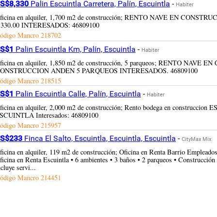
S$8,330
Palin Escuintla Carretera, Palín, Escuintla
-
Habiter
ficina en alquiler, 1,700 m2 de construcción; RENTO NAVE EN CO
,330.00 INTERESADOS: 46809100
ódigo Mancro
218702
S$1
Palin Escuintla Km, Palín, Escuintla
-
Habiter
ficina en alquiler, 1,850 m2 de construcción, 5 parqueos; RENTO N
ONSTRUCCION ANDEN 5 PARQUEOS INTERESADOS. 46809100
ódigo Mancro
218515
S$1
Palin Escuintla Calle, Palín, Escuintla
-
Habiter
ficina en alquiler, 2,000 m2 de construcción; Rento bodega en construccio
SCUINTLA Interesados: 46809100
ódigo Mancro
215957
S$233
Finca El Salto, Escuintla, Escuintla, Escuintla
-
CityMax Mix
ficina en alquiler, 119 m2 de construcción; Oficina en Renta Barrio Emplea
ficina en Renta Escuintla • 6 ambientes • 3 baños • 2 parqueos • Construcción
ncluye servi...
ódigo Mancro
214451