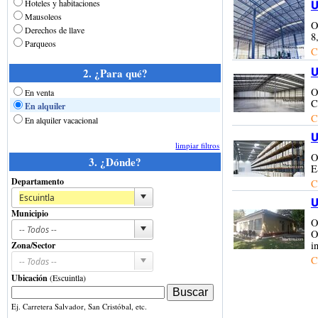
Hoteles y habitaciones
U
Mausoleos
O
Derechos de llave
8
Parqueos
C
2. ¿Para qué?
U
O
En venta
C
En alquiler
C
En alquiler vacacional
U
limpiar filtros
O
3. ¿Dónde?
E
Departamento
C
U
Municipio
O
O
i
Zona/Sector
C
Ubicación
(Escuintla)
Ej. Carretera Salvador, San Cristóbal, etc.