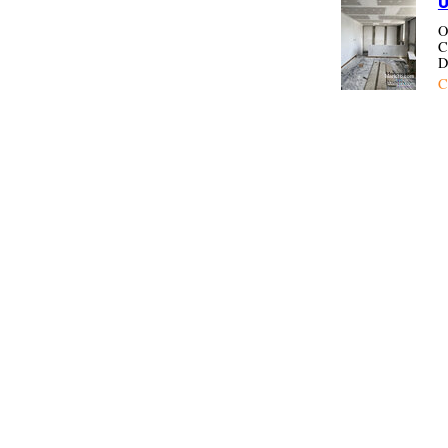
U
O
C
D
C