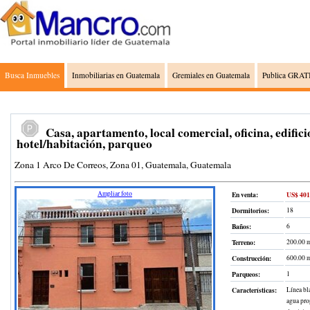
Busca Inmuebles
Inmobiliarias en Guatemala
Gremiales en Guatemala
Publica GRATI
Casa, apartamento, local comercial, oficina, edifici
hotel/habitación, parqueo
Zona 1 Arco De Correos, Zona 01, Guatemala, Guatemala
Ampliar foto
En venta:
US$ 401
Dormitorios:
18
Baños:
6
Terreno
:
200.00 
Construcción
:
600.00 
Parqueos:
1
Características:
Línea bla
agua prop