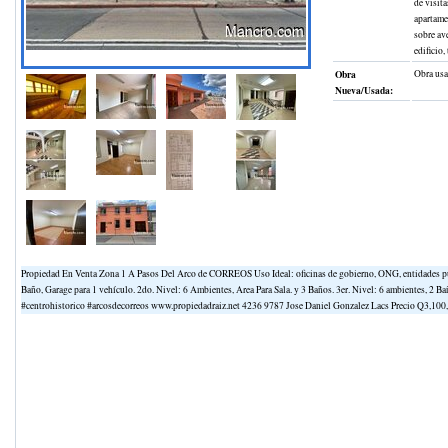
de visita
apartame
sobre ave
edificio,
Obra
Obra us
Nueva/Usada:
Propiedad En Venta Zona 1 A Pasos Del Arco de CORREOS Uso Ideal: oficinas de gobierno, ONG, entidades púb
Baño, Garage para 1 vehículo. 2do. Nivel: 6 Ambientes, Area Para Sala. y 3 Baños. 3er. Nivel: 6 ambientes,
#centrohistorico #arcosdecorreos www.propiedadraiz.net 4236 9787 Jose Daniel Gonzalez Lacs Precio Q3,100