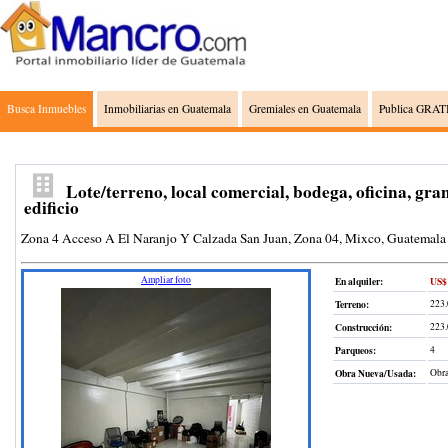
Busca Inmuebles
Inmobiliarias en Guatemala
Gremiales en Guatemala
Publica GRATI
Lote/terreno, local comercial, bodega, oficina, gran
edificio
Zona 4 Acceso A El Naranjo Y Calzada San Juan, Zona 04, Mixco, Guatemala
Ampliar foto
En alquiler:
US$ 
Terreno
:
223
Construcción
:
223
Parqueos:
4
Obra Nueva/Usada:
Obra