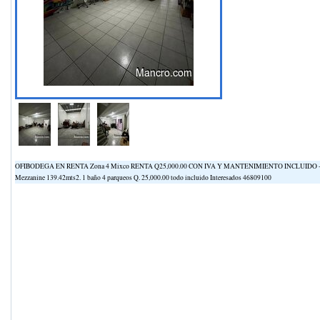
OFIBODEGA EN RENTA Zona 4 Mixco RENTA Q25,000.00 CON IVA Y MANTENIMIENTO INCLUIDO -Área To
Mezzanine 139.42mts2. 1 baño 4 parqueos Q. 25,000.00 todo incluido Interesados 46809100