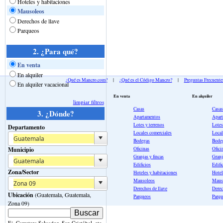
Hoteles y habitaciones
Mausoleos
Derechos de llave
Parqueos
2. ¿Para qué?
En venta
En alquiler
¿Qué es Mancro.com?
|
¿Qué es el Código Mancro?
|
Preguntas Frecuente
En alquiler vacacional
En venta
En alquiler
limpiar filtros
Casas
Casas
3. ¿Dónde?
Apartamentos
Apar
Lotes y terrenos
Lotes
Departamento
Locales comerciales
Local
Bodegas
Bode
Oficinas
Ofici
Municipio
Granjas y fincas
Granj
Edificios
Edifi
Zona/Sector
Hoteles y habitaciones
Hotel
Mausoleos
Maus
Derechos de llave
Derec
Ubicación
(Guatemala, Guatemala,
Parqueos
Parqu
Zona 09)
Ej. Carretera Salvador, San Cristóbal, etc.