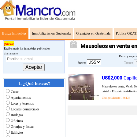
Busca Inmuebles
Inmobiliarias en Guatemala
Gremiales en Guatemala
Publica GRATI
¡Nuevo!
Mausoleos en venta e
Recibe gratis los inmuebles publicados
diariamente:
Precio y superf
Precios
Terreno
US$2,000
Capill
1. ¿Qué buscas?
Mausoleo en venta; Vendo Servi
Casas
cristal. • Elección de 4 diseño
Apartamentos
Código Mancro
186124
Lotes y terrenos
Locales comerciales
Bodegas
Oficinas
Granjas y fincas
Edificios