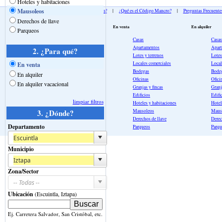
Hoteles y habitaciones
Mausoleos
¿Qué es Mancro.com?
|
¿Qué es el Código Mancro?
|
Preguntas Frecuente
Derechos de llave
En venta
En alquiler
Parqueos
Casas
Casas
Apartamentos
Apar
2. ¿Para qué?
Lotes y terrenos
Lotes
Locales comerciales
Local
En venta
Bodegas
Bode
En alquiler
Oficinas
Ofici
En alquiler vacacional
Granjas y fincas
Granj
Edificios
Edifi
limpiar filtros
Hoteles y habitaciones
Hotel
Mausoleos
Maus
3. ¿Dónde?
Derechos de llave
Derec
Departamento
Parqueos
Parqu
Municipio
Zona/Sector
Ubicación
(Escuintla, Iztapa)
Ej. Carretera Salvador, San Cristóbal, etc.