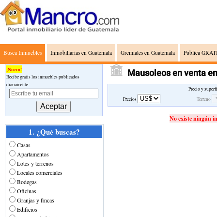
Busca Inmuebles
Inmobiliarias en Guatemala
Gremiales en Guatemala
Publica GRATI
¡Nuevo!
Mausoleos en venta en 
Recibe gratis los inmuebles publicados
diariamente:
Precio y superf
Precios
Terreno
No existe ningún i
1. ¿Qué buscas?
Casas
Apartamentos
Lotes y terrenos
Locales comerciales
Bodegas
Oficinas
Granjas y fincas
Edificios