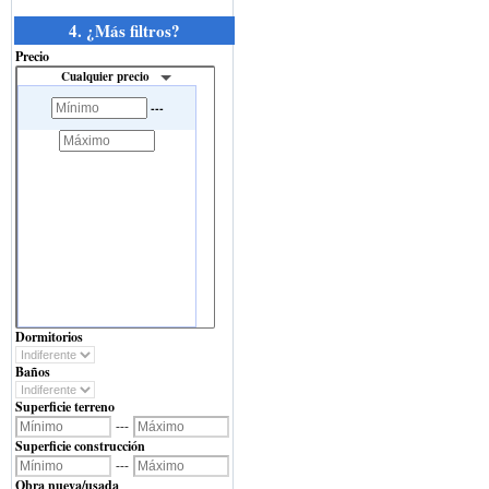
4. ¿Más filtros?
Precio
Cualquier precio
---
Dormitorios
Baños
Superficie terreno
---
Superficie construcción
---
Obra nueva/usada