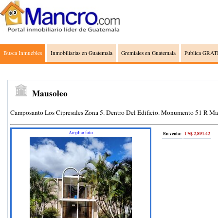
Busca Inmuebles
Inmobiliarias en Guatemala
Gremiales en Guatemala
Publica GRATI
Mausoleo
Camposanto Los Cipresales Zona 5. Dentro Del Edificio. Monumento 51 R M
Ampliar foto
En venta:
US$ 2,891.42