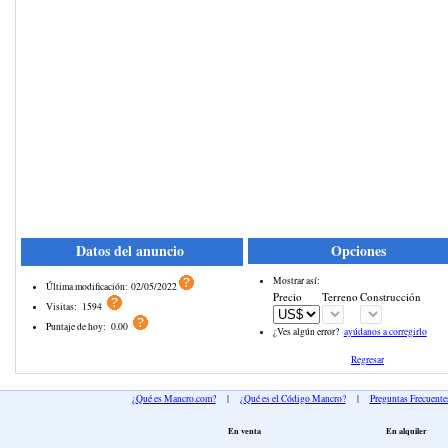
Datos del anuncio
Opciones
Mostrar así:
Última modificación:
02/05/2022
Precio
Terreno
Construcción
Visitas:
1594
Puntaje de hoy:
0.00
¿Ves algún error?
ayúdanos a corregirlo
Regresar
¿Qué es Mancro.com?
|
¿Qué es el Código Mancro?
|
Preguntas Frecuente
En venta
En alquiler