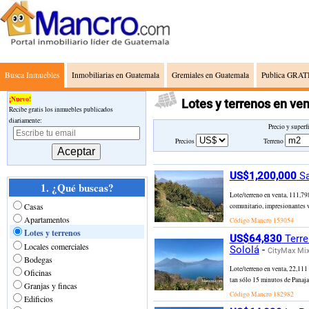
Busca Inmuebles
Inmobiliarias en Guatemala
Gremiales en Guatemala
Publica GRATI
¡Nuevo!
Lotes y terrenos en ve
Recibe gratis los inmuebles publicados
diariamente:
Precio y superf
Precios
Terreno
US$1,200,000
Sa
1. ¿Qué buscas?
Lote/terreno en venta, 111,79
Casas
comunitario, impresionantes v
Apartamentos
Código Mancro
153054
Lotes y terrenos
US$64,830
Terre
Locales comerciales
Sololá
-
CityMax Mi
Bodegas
Lote/terreno en venta, 22,111
Oficinas
tan sólo 15 minutos de Panajac
Granjas y fincas
Código Mancro
182982
Edificios