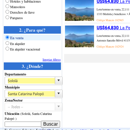
Hoteles y habitaciones
US$64,830
La Pe
Mausoleos
Lote/terreno en venta, 22,11
Derechos de llave
1333 Medida y beneficios: • Á
Parqueos
Código Mancro
182965
US$64,830
La Pe
2. ¿Para qué?
Lote/terreno en venta, 22,11
En venta
Antonio Sarceño Móvil 4115-98
En alquiler
Código Mancro
182924
En alquiler vacacional
limpiar filtros
3. ¿Dónde?
Departamento
Municipio
Zona/Sector
Ubicación
(Sololá, Santa Catarina
Palopó )
Ej. Carretera Salvador, San Cristóbal, etc.