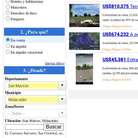
Hoteles y habitaciones
US$810,375
Tecu
Mausoleos
Derechos de llave
Lote/terreno en venta, 21,618
Parqueos
suelo, se reduce un 30% de val
Código Mancro
161534
2. ¿Para qué?
US$674,232
A oc
En venta
Lote/terreno en venta, 223,596
En alquiler
Código Mancro
132964
En alquiler vacacional
US$45,381
Entra
limpiar filtros
Lote/terreno en venta, 880 m2 
3. ¿Dónde?
cuerdas, Q.350 mil por cuerda
Departamento
Código Mancro
105593
Municipio
Zona/Sector
Ubicación
(San Marcos, Malacatán)
Ej. Carretera Salvador, San Cristóbal, etc.