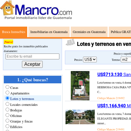
Busca Inmuebles
Inmobiliarias en Guatemala
Gremiales en Guatemala
Publica GRATI
¡Nuevo!
Lotes y terrenos en v
Recibe gratis los inmuebles publicados
diariamente:
Precio y superf
Precios
Terreno
US$713,130
San 
1. ¿Qué buscas?
Lote/terreno en venta, 6 
Casas
HERMOSA CASA PARA VIVIENDA
C...
Apartamentos
Lotes y terrenos
Código Mancro
219492
Locales comerciales
US$1,166,940
Ma
Bodegas
Lote/terreno en venta, 7 
Oficinas
ELEGANTE PROPIEDAD, RECIEN
Granjas y fincas
minut...
Edificios
Código Mancro
219491