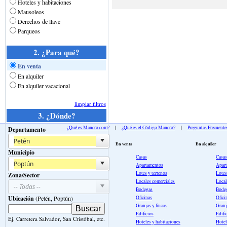
Hoteles y habitaciones
Mausoleos
Derechos de llave
Parqueos
2. ¿Para qué?
En venta
En alquiler
En alquiler vacacional
limpiar filtros
3. ¿Dónde?
¿Qué es Mancro.com?
|
¿Qué es el Código Mancro?
|
Preguntas Frecuente
Departamento
En venta
En alquiler
Municipio
Casas
Casas
Apartamentos
Apar
Lotes y terrenos
Lotes
Zona/Sector
Locales comerciales
Local
Bodegas
Bode
Oficinas
Ofici
Ubicación
(Petén, Poptún)
Granjas y fincas
Granj
Edificios
Edifi
Ej. Carretera Salvador, San Cristóbal, etc.
Hoteles y habitaciones
Hotel