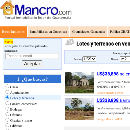
Busca Inmuebles
Inmobiliarias en Guatemala
Gremiales en Guatemala
Publica GRATI
¡Nuevo!
Lotes y terrenos en ve
Recibe gratis los inmuebles publicados
diariamente:
Precio y superf
Precios
Terreno
US$38,898
se en
1. ¿Qué buscas?
Lote/terreno en venta, 2 dorm
Casas
30653169 o al 41977479
Apartamentos
Código Mancro
148948
Lotes y terrenos
US$38,898
Barri
Locales comerciales
Lote/terreno en venta, 1,680 
Bodegas
Carretera, Completamente Cir
Oficinas
Código Mancro
94124
Granjas y fincas
Edificios