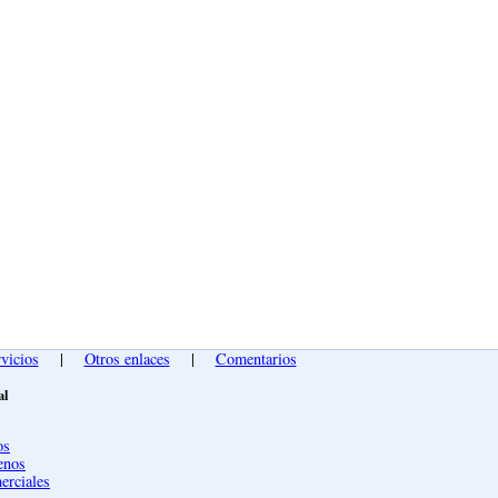
vicios
|
Otros enlaces
|
Comentarios
al
os
enos
erciales