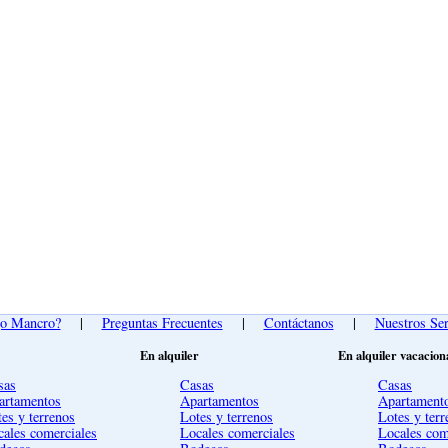
go Mancro?
|
Preguntas Frecuentes
|
Contáctanos
|
Nuestros Ser
En alquiler
En alquiler vacacion
sas
Casas
Casas
artamentos
Apartamentos
Apartament
es y terrenos
Lotes y terrenos
Lotes y terr
cales comerciales
Locales comerciales
Locales com