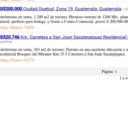
S$200,000
Ciudad Quetzal, Zona 19, Guatemala, Guatemala
-
Xt
ote/terreno en venta, 1,200 m2 de terreno; Hermoso terreno de 1200 Mts. plano
uetzal, perfecto para bodega, y frente a Centro Comercial, precio $ 200,000.00
ódigo Mancro
74456
S$20,746
Km. Carretera a San Juan Sacatepéquez Residencial 
erprofran
ote/terreno en venta, 363 m2 de terreno; Terreno en una excelente ubicación y u
esidencial Bosques del Mirador Km 15.5 Carretera a San Juan Sacatepéquez,
ódigo Mancro
54279
Página:
1
1 a 4