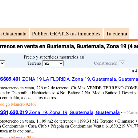
n Guatemala
Publica GRATIS tus inmuebles
Tu cuenta
errenos en venta en Guatemala, Guatemala, Zona 19
(4 a
Precio y superficies mostrarlos así:
Terreno
Construcción
1 a 4
S$89,401
ZONA 19 LA FLORIDA, Zona 19, Guatemala, Guatema
ote/terreno en venta, 226 m2 de terreno; CitiMax VENDE TERRENO CO
stado: Disponible Habitaciones: 4 No. Baños: 2 No. Medio Baños: 1 Descripción
u compañía, a doscientos metros...
ódigo Mancro
92467
S$1,630,219
Zona 19, Zona 19, Guatemala, Guatemala
-
m2Guate
ote/terreno en venta, 1,199 m2 de terreno; • 1199.34 M2 Terreno • Gimnasio •
n Condominio • Casa Club • Pérgola en Condominio Venta: $1,630,219 V4177 O
usca más opcione...
ódigo Mancro
79062