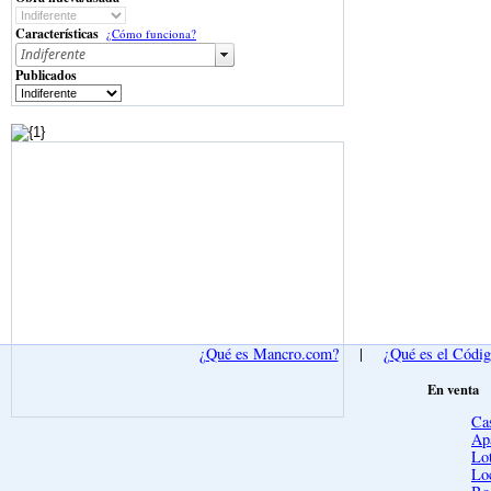
Características
¿Cómo funciona?
Publicados
¿Qué es Mancro.com?
|
¿Qué es el Códi
En venta
Ca
Ap
Lot
Lo