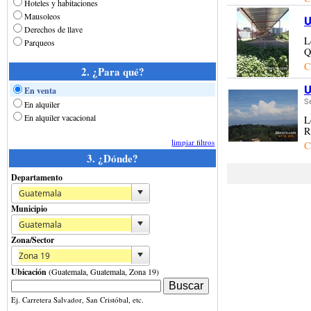
Hoteles y habitaciones
Mausoleos
U
Derechos de llave
L
Parqueos
Q
C
2. ¿Para qué?
U
En venta
S
En alquiler
En alquiler vacacional
L
R
limpiar filtros
C
3. ¿Dónde?
Departamento
Municipio
Zona/Sector
Ubicación
(Guatemala, Guatemala, Zona 19)
Ej. Carretera Salvador, San Cristóbal, etc.