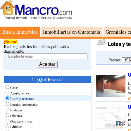
Busca Inmuebles
Inmobiliarias en Guatemala
Gremiales e
¡Nuevo!
Lotes y t
Recibe gratis los inmuebles publicados
diariamente:
Precios
U
1. ¿Qué buscas?
L
Casas
E
s
Apartamentos
C
Lotes y terrenos
Locales comerciales
U
Bodegas
L
Oficinas
e
Granjas y fincas
B
Edificios
C