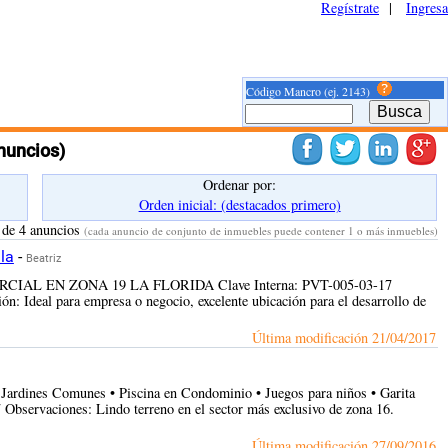
Regístrate
|
Ingresa
Código Mancro (ej. 2143)
nuncios)
Ordenar por:
Orden inicial: (destacados primero)
 de 4 anuncios
(cada anuncio de conjunto de inmuebles puede contener 1 o más inmuebles)
la
-
Beatriz
MERCIAL EN ZONA 19 LA FLORIDA Clave Interna: PVT-005-03-17
: Ideal para empresa o negocio, excelente ubicación para el desarrollo de
Última modificación
21/04/2017
 Jardines Comunes • Piscina en Condominio • Juegos para niños • Garita
bservaciones: Lindo terreno en el sector más exclusivo de zona 16.
Última modificación
27/09/2016