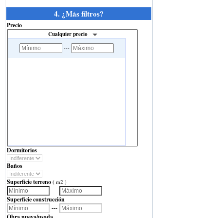
4. ¿Más filtros?
Precio
Cualquier precio
---
Dormitorios
Baños
Superficie terreno
( m2 )
---
Superficie construcción
---
Obra nueva/usada