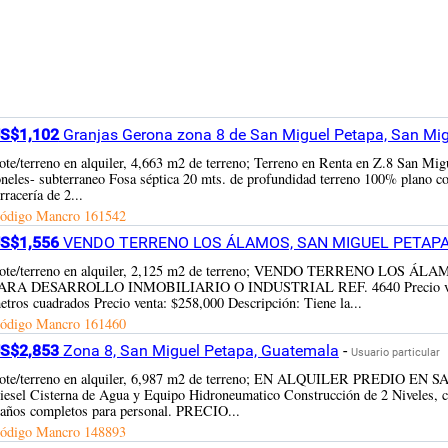
S$1,102
Granjas Gerona zona 8 de San Miguel Petapa, San Mi
ote/terreno en alquiler, 4,663 m2 de terreno; Terreno en Renta en Z.8 San Mig
oneles- subterraneo Fosa séptica 20 mts. de profundidad terreno 100% plano c
erracería de 2...
ódigo Mancro
161542
S$1,556
VENDO TERRENO LOS ÁLAMOS, SAN MIGUEL PETAPA RE
ote/terreno en alquiler, 2,125 m2 de terreno; VENDO TERRENO LO
ARA DESARROLLO INMOBILIARIO O INDUSTRIAL REF. 4640 Precio vara: $85 
etros cuadrados Precio venta: $258,000 Descripción: Tiene la...
ódigo Mancro
161460
S$2,853
Zona 8, San Miguel Petapa, Guatemala
-
Usuario particular
ote/terreno en alquiler, 6,987 m2 de terreno; EN ALQUILER PREDIO EN
iesel Cisterna de Agua y Equipo Hidroneumatico Construcción de 2 Niveles, 
años completos para personal. PRECIO...
ódigo Mancro
148893