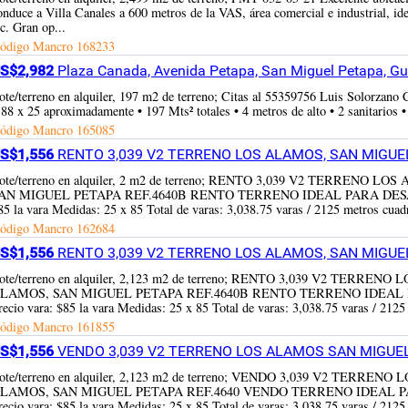
onduce a Villa Canales a 600 metros de la VAS, área comercial e industrial, idea
tc. Gran op...
ódigo Mancro
168233
S$2,982
Plaza Canada, Avenida Petapa, San Miguel Petapa, G
ote/terreno en alquiler, 197 m2 de terreno; Citas al 55359756 Luis Solorzano 
,88 x 25 aproximadamente • 197 Mts² totales • 4 metros de alto • 2 sanitarios • 
ódigo Mancro
165085
S$1,556
RENTO 3,039 V2 TERRENO LOS ALAMOS, SAN MIGUEL 
ote/terreno en alquiler, 2 m2 de terreno; RENTO 3,039 V2 TERR
AN MIGUEL PETAPA REF.4640B RENTO TERRENO IDEAL PARA DESAR
85 la vara Medidas: 25 x 85 Total de varas: 3,038.75 varas / 2125 metros cuadr
ódigo Mancro
162684
S$1,556
RENTO 3,039 V2 TERRENO LOS ALAMOS, SAN MIGUEL 
ote/terreno en alquiler, 2,123 m2 de terreno; RENTO 3,039 V2 T
LAMOS, SAN MIGUEL PETAPA REF.4640B RENTO TERRENO IDEAL 
recio vara: $85 la vara Medidas: 25 x 85 Total de varas: 3,038.75 varas / 2125
ódigo Mancro
161855
S$1,556
VENDO 3,039 V2 TERRENO LOS ALAMOS SAN MIGUEL P
ote/terreno en alquiler, 2,123 m2 de terreno; VENDO 3,039 V2 T
LAMOS, SAN MIGUEL PETAPA REF.4640 VENDO TERRENO IDEAL P
recio vara: $85 la vara Medidas: 25 x 85 Total de varas: 3,038.75 varas / 2125