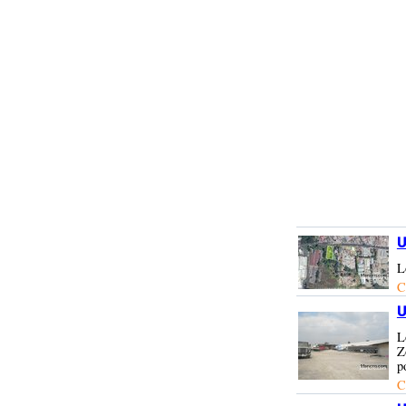
U
L
C
U
L
Z
p
C