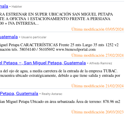
mala
-
Habiter
ODEGA PARA ESTRENAR EN SUPER UBICACIÓN SAN MIGUEL PETAPA
NTE A OFICINA 1 ESTACIONAMIENTO FRENTE A PERSIANA
 + IVA INTERESA...
Última modificación
03/05/2024
Guatemala
-
Usuario particular
an Miguel Petapa CARACTERÍSTICAS Frente 25 mts Largo 35 mts 1252 v2
rmación tels. 58034140 / 56105692 www.bieneselportal.com
Última modificación
27/02/2024
el Petapa –, San Miguel Petapa, Guatemala
-
Alfredo Ramirez
rca del ojo de agua, a media carretera de la entrada de la empresa TUBAC.
ncuentra ubicado estratégicamente, debido a que tiene salida y entrada por
Última modificación
21/02/2024
 Petapa, Guatemala
-
Realty Astarac
 San Miguel Petapa Ubicado en área urbanizada Área de terreno: 878.96 m2
Última modificación
20/03/2023