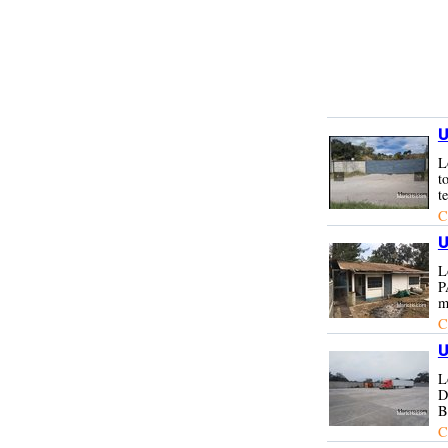
U
L
t
t
C
U
L
P
m
C
U
L
D
B
C