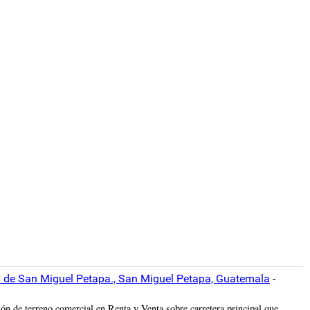
6 de San Miguel Petapa., San Miguel Petapa, Guatemala
-
ón de terreno comercial en Renta y Venta sobre carretera principal que