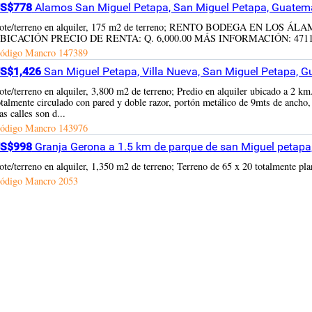
S$778
Alamos San Miguel Petapa, San Miguel Petapa, Guatem
ote/terreno en alquiler, 175 m2 de terreno; RENTO BODEGA EN L
BICACIÓN PRECIO DE RENTA: Q. 6,000.00 MÁS INFORMACIÓN: 4711
ódigo Mancro
147389
S$1,426
San Miguel Petapa, Villa Nueva, San Miguel Petapa, 
ote/terreno en alquiler, 3,800 m2 de terreno; Predio en alquiler ubicado a 2 k
otalmente circulado con pared y doble razor, portón metálico de 9mts de ancho, 
as calles son d...
ódigo Mancro
143976
S$998
Granja Gerona a 1.5 km de parque de san Miguel petapa
ote/terreno en alquiler, 1,350 m2 de terreno; Terreno de 65 x 20 totalmente pla
ódigo Mancro
2053