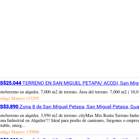
S$25,044
TERRENO EN SAN MIGUEL PETAPA/ ACODI, San Migu
ote/terreno en alquiler, 7,000 m2 de terreno; Área del terreno: 7,000 m2 ( 10,
ódigo Mancro
133295
S$3,890
Zona 8 de San Miguel Petapa, San Miguel Petapa, Gu
ote/terreno en alquiler, 3,950 m2 de terreno; cityMax Mix Renta Terreno Ind
ona Industrial en Alquiler!!! Ideal para predio de camiones, furgones o empresa
otable, energ...
ódigo Mancro
130896