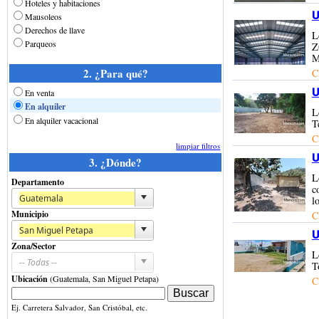
Hoteles y habitaciones
U
Mausoleos
Derechos de llave
L
Parqueos
Z
M
2. ¿Para qué?
C
U
En venta
En alquiler
L
En alquiler vacacional
T
C
limpiar filtros
U
3. ¿Dónde?
L
Departamento
c
l
Municipio
C
U
Zona/Sector
L
T
Ubicación
(Guatemala, San Miguel Petapa)
C
Ej. Carretera Salvador, San Cristóbal, etc.