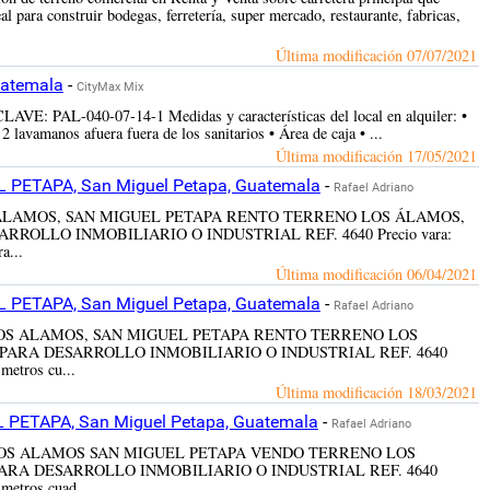
l para construir bodegas, ferretería, super mercado, restaurante, fabricas,
Última modificación
07/07/2021
uatemala
-
CityMax Mix
CLAVE: PAL-040-07-14-1 Medidas y características del local en alquiler: •
2 lavamanos afuera fuera de los sanitarios • Área de caja • ...
Última modificación
17/05/2021
PETAPA, San Miguel Petapa, Guatemala
-
Rafael Adriano
ENO LOS ALAMOS, SAN MIGUEL PETAPA RENTO TERRENO LOS ÁLAMOS,
ROLLO INMOBILIARIO O INDUSTRIAL REF. 4640 Precio vara:
a...
Última modificación
06/04/2021
PETAPA, San Miguel Petapa, Guatemala
-
Rafael Adriano
ERRENO LOS ALAMOS, SAN MIGUEL PETAPA RENTO TERRENO LOS
PARA DESARROLLO INMOBILIARIO O INDUSTRIAL REF. 4640
 metros cu...
Última modificación
18/03/2021
ETAPA, San Miguel Petapa, Guatemala
-
Rafael Adriano
ERRENO LOS ALAMOS SAN MIGUEL PETAPA VENDO TERRENO LOS
ARA DESARROLLO INMOBILIARIO O INDUSTRIAL REF. 4640
 metros cuad...