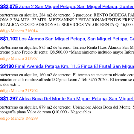
S$2,075
Zona 2 San Miguel Petapa, San Miguel Petapa, Guate
ote/terreno en alquiler, 284 m2 de terreno, 3 parqueos; RENTO B
ONA 2 284 MTS. 22 MTS. MEZZANINE 2 ESTACIONAMIENTOS FRE
ETALICA COSTO ADICIONAL: SERVICIOS VALOR RENTA Q. 16,000.00
ódigo Mancro
216014
S$1,102
Los Álamos San Miguel Petapa, San Miguel Petapa, 
ote/terreno en alquiler, 875 m2 de terreno; Terreno Renta | Los Álamos S
erreno plano Precio de renta: Q8,500.00 *Mantenimiento incluido mayor Info
ódigo Mancro
213967
S$130
Final Avenida Petapa Km. 11.5 Finca El Frutal San Migu
ote/terreno en alquiler, 160 m2 de terreno; El terreno se encuentra ubicado ce
ontacto: email: ramirez.alfredo15@gmail.com / Tel: 3455 2020.. El terreno se e
os dos extr...
ódigo Mancro
213702
S$1,297
Aldea Boca Del Monte San Miguel Petapa, San Miguel
ote/terreno en alquiler, 879 m2 de terreno; Ubicación: Aldea Boca del Monte,
opografía plana Valor de renta Q10,000.- Negociables
ódigo Mancro
199299