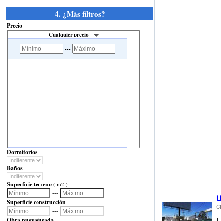
4. ¿Más filtros?
Precio
Cualquier precio
---
Dormitorios
Baños
Superficie terreno
( m2 )
---
U
Superficie construcción
C
---
L
Obra nueva/usada