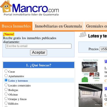
Busca Inmuebles
Inmobiliarias en Guatemala
Gremiales e
¡Nuevo!
Lotes y t
Recibe gratis los inmuebles publicados
diariamente:
Precios
U
1. ¿Qué buscas?
L
Casas
t
c
Apartamentos
C
Lotes y terrenos
Locales comerciales
U
Bodegas
Oficinas
L
Q
Granjas y fincas
Edificios
C