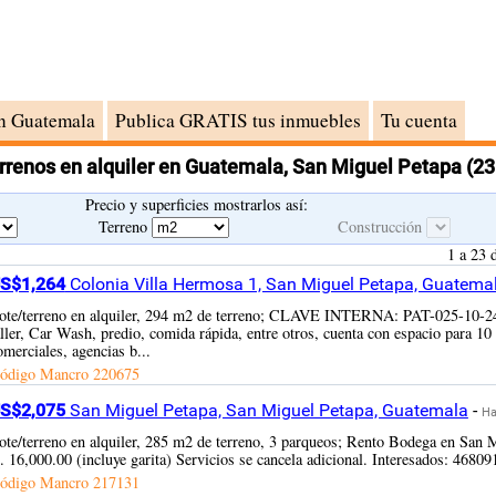
n Guatemala
Publica GRATIS tus inmuebles
Tu cuenta
errenos en alquiler en Guatemala, San Miguel Petapa
(23
Precio y superficies mostrarlos así:
Terreno
Construcción
1 a 23 
S$1,264
Colonia Villa Hermosa 1, San Miguel Petapa, Guatema
ote/terreno en alquiler, 294 m2 de terreno; CLAVE INTERNA: PAT-025-10-24 E
aller, Car Wash, predio, comida rápida, entre otros, cuenta con espacio para 10
omerciales, agencias b...
ódigo Mancro
220675
S$2,075
San Miguel Petapa, San Miguel Petapa, Guatemala
-
Ha
ote/terreno en alquiler, 285 m2 de terreno, 3 parqueos; Rento Bodega en San
. 16,000.00 (incluye garita) Servicios se cancela adicional. Interesados: 46809
ódigo Mancro
217131