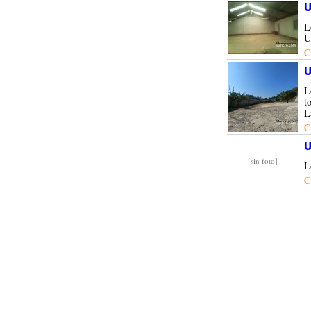
U
L
U
C
U
L
t
L
C
U
[sin foto]
L
C