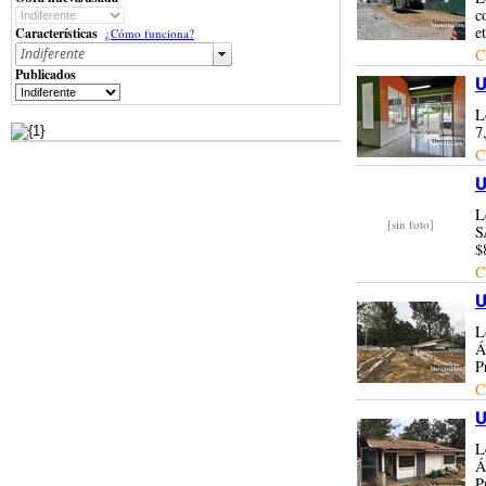
c
e
Características
¿Cómo funciona?
C
Publicados
U
L
7
C
U
L
[sin foto]
S
$
C
U
L
Á
P
C
U
L
Á
P