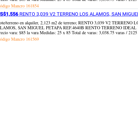
ódigo Mancro
161854
S$1,556
RENTO 3,039 V2 TERRENO LOS ALAMOS, SAN MIGUEL 
ote/terreno en alquiler, 2,123 m2 de terreno; RENTO 3,039 V2 T
LAMOS, SAN MIGUEL PETAPA REF.4640B RENTO TERRENO IDEAL 
recio vara: $85 la vara Medidas: 25 x 85 Total de varas: 3,038.75 varas / 2125
ódigo Mancro
161569