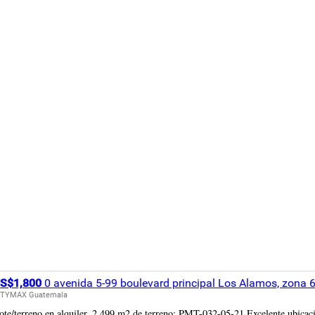
S$1,800
0 avenida 5-99 boulevard principal Los Alamos, zona 
ITYMAX Guatemala
ote/terreno en alquiler, 2,499 m2 de terreno; PMT-032-05-21 Excelente ubicaci