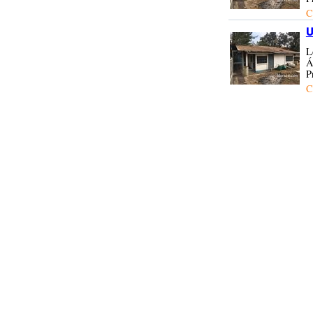
C
U
L
Á
P
C