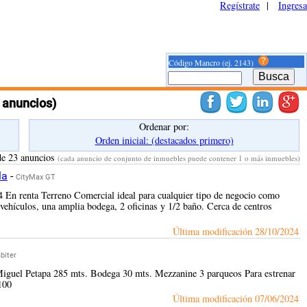
Regístrate
|
Ingresa
Código Mancro (ej. 2143)
 anuncios)
Ordenar por:
Orden inicial: (destacados primero)
de 23 anuncios
(cada anuncio de conjunto de inmuebles puede contener 1 o más inmuebles)
la
-
CityMax GT
n renta Terreno Comercial ideal para cualquier tipo de negocio como
 vehículos, una amplia bodega, 2 oficinas y 1/2 baño. Cerca de centros
Última modificación
28/10/2024
biter
 Miguel Petapa 285 mts. Bodega 30 mts. Mezzanine 3 parqueos Para estrenar
100
Última modificación
07/06/2024