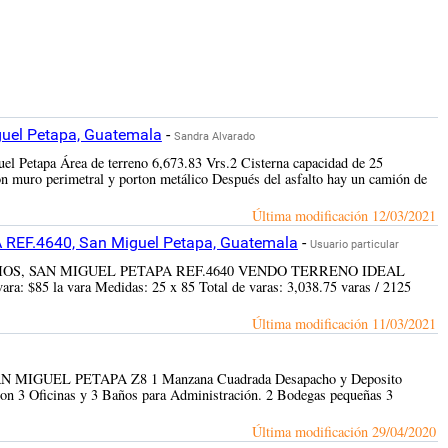
guel Petapa, Guatemala
-
Sandra Alvarado
uel Petapa Área de terreno 6,673.83 Vrs.2 Cisterna capacidad de 25
on muro perimetral y porton metálico Después del asfalto hay un camión de
Última modificación
12/03/2021
F.4640, San Miguel Petapa, Guatemala
-
Usuario particular
S ÁLAMOS, SAN MIGUEL PETAPA REF.4640 VENDO TERRENO IDEAL
la vara Medidas: 25 x 85 Total de varas: 3,038.75 varas / 2125
Última modificación
11/03/2021
 SAN MIGUEL PETAPA Z8 1 Manzana Cuadrada Desapacho y Deposito
con 3 Oficinas y 3 Baños para Administración. 2 Bodegas pequeñas 3
Última modificación
29/04/2020