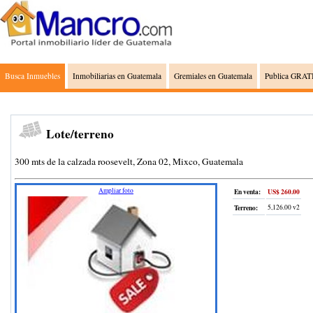
Busca Inmuebles
Inmobiliarias en Guatemala
Gremiales en Guatemala
Publica GRATI
Lote/terreno
300 mts de la calzada roosevelt, Zona 02, Mixco, Guatemala
Ampliar foto
En venta:
US$ 260.00
Terreno
:
5,126.00 v2