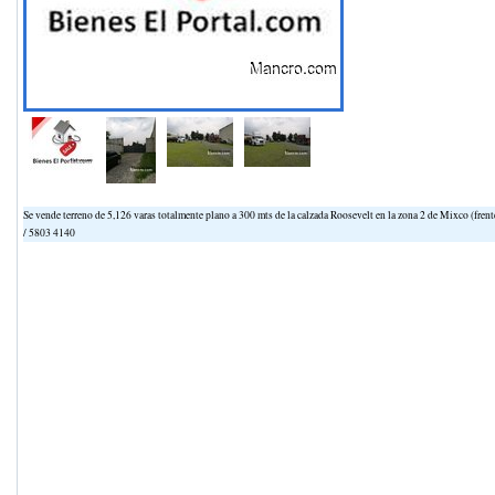
Se vende terreno de 5,126 varas totalmente plano a 300 mts de la calzada Roosevelt en la zona 2 de Mixco (frent
/ 5803 4140