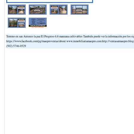
Terreno en san Antonio la paz El Progreso 6.8 manzana cultivables También puede ver la información por l
https://www.facebook.com/pg/maoproventas/about www.inmobiliariamaopro.com http://ventasarmaopro.blogs
(502) 5746-0529