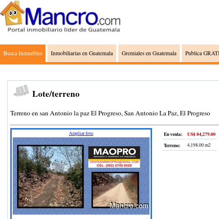
Busca Inmuebles
Inmobiliarias en Guatemala
Gremiales en Guatemala
Publica GRATI
Lote/terreno
Terreno en san Antonio la paz El Progreso, San Antonio La Paz, El Progreso
Ampliar foto
En venta:
US$ 84,279.00
Terreno
:
4,198.00 m2