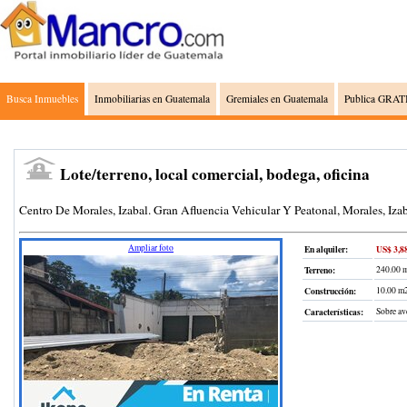
Busca Inmuebles
Inmobiliarias en Guatemala
Gremiales en Guatemala
Publica GRATI
Lote/terreno, local comercial, bodega, oficina
Centro De Morales, Izabal. Gran Afluencia Vehicular Y Peatonal, Morales, Iza
Ampliar foto
En alquiler:
US$ 3,8
Terreno
:
240.00 
Construcción
:
10.00 m
Características:
Sobre ave