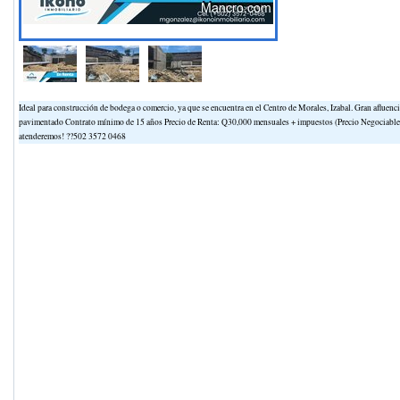
Ideal para construcción de bodega o comercio, ya que se encuentra en el Centro de Morales, Izabal. Gran afluenc
pavimentado Contrato mínimo de 15 años Precio de Renta: Q30,000 mensuales + impuestos (Precio Negociable)
atenderemos! ??502 3572 0468