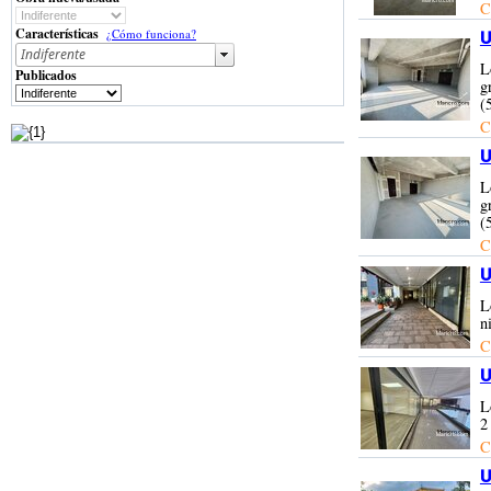
C
Características
¿Cómo funciona?
U
L
Publicados
g
(
C
U
L
g
(
C
U
L
n
C
U
L
2
C
U