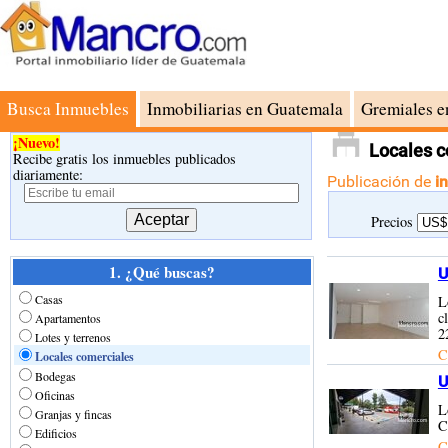
Busca Inmuebles
Inmobiliarias en Guatemala
Gremiales e
¡Nuevo!
Locales c
Recibe gratis los inmuebles publicados
diariamente:
Publicación de
i
Precios
1. ¿Qué buscas?
U
Casas
L
c
Apartamentos
2
Lotes y terrenos
C
Locales comerciales
Bodegas
U
Oficinas
L
Granjas y fincas
C
Edificios
C