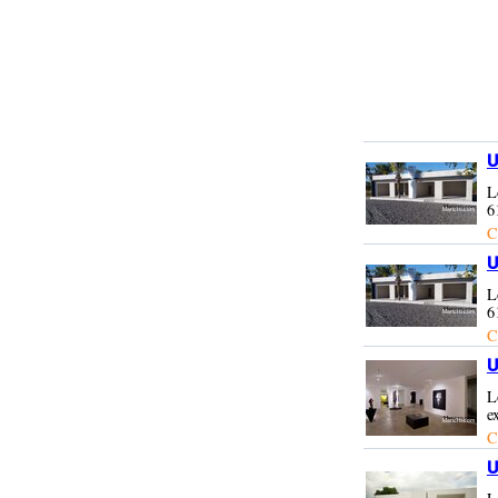
U
L
6
C
U
L
6
C
U
L
e
C
U