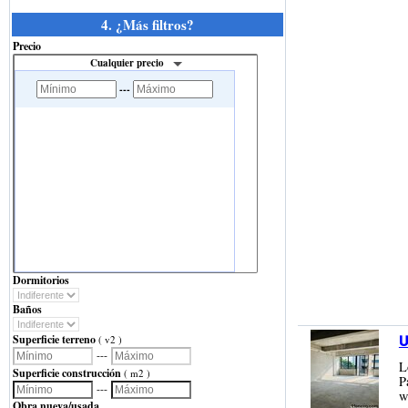
4. ¿Más filtros?
Precio
Cualquier precio
---
Dormitorios
Baños
Superficie terreno
( v2 )
U
---
L
Superficie construcción
( m2 )
P
---
w
Obra nueva/usada