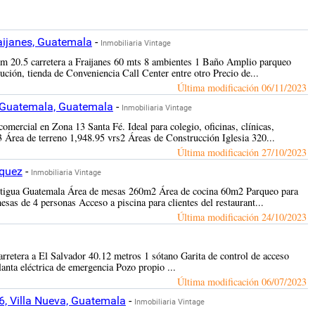
aijanes, Guatemala
-
Inmobiliaria Vintage
km 20.5 carretera a Fraijanes 60 mts 8 ambientes 1 Baño Amplio parqueo
ución, tienda de Conveniencia Call Center entre otro Precio de...
Última modificación
06/11/2023
, Guatemala, Guatemala
-
Inmobiliaria Vintage
mercial en Zona 13 Santa Fé. Ideal para colegio, oficinas, clínicas,
3 Área de terreno 1,948.95 vrs2 Áreas de Construcción Iglesia 320...
Última modificación
27/10/2023
équez
-
Inmobiliaria Vintage
 Antigua Guatemala Área de mesas 260m2 Área de cocina 60m2 Parqueo para
as de 4 personas Acceso a piscina para clientes del restaurant...
Última modificación
24/10/2023
rretera a El Salvador 40.12 metros 1 sótano Garita de control de acceso
anta eléctrica de emergencia Pozo propio ...
Última modificación
06/07/2023
6, Villa Nueva, Guatemala
-
Inmobiliaria Vintage