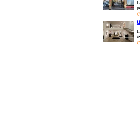
L
p
C
U
L
e
C