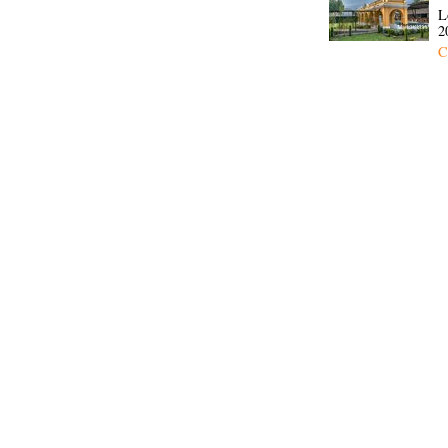
L
2
C