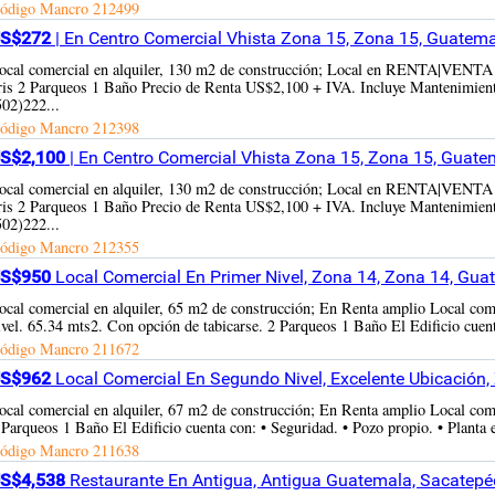
ódigo Mancro
212499
S$272
| En Centro Comercial Vhista Zona 15, Zona 15, Guatem
ocal comercial en alquiler, 130 m2 de construcción; Local en RENTA|VENTA 
ris 2 Parqueos 1 Baño Precio de Renta US$2,100 + IVA. Incluye Mantenimient
502)222...
ódigo Mancro
212398
S$2,100
| En Centro Comercial Vhista Zona 15, Zona 15, Guat
ocal comercial en alquiler, 130 m2 de construcción; Local en RENTA|VENTA 
ris 2 Parqueos 1 Baño Precio de Renta US$2,100 + IVA. Incluye Mantenimient
502)222...
ódigo Mancro
212355
S$950
Local Comercial En Primer Nivel, Zona 14, Zona 14, Gu
ocal comercial en alquiler, 65 m2 de construcción; En Renta amplio Local com
ivel. 65.34 mts2. Con opción de tabicarse. 2 Parqueos 1 Baño El Edificio cuenta 
ódigo Mancro
211672
S$962
Local Comercial En Segundo Nivel, Excelente Ubicación
ocal comercial en alquiler, 67 m2 de construcción; En Renta amplio Local com
 Parqueos 1 Baño El Edificio cuenta con: • Seguridad. • Pozo propio. • Planta el
ódigo Mancro
211638
S$4,538
Restaurante En Antigua, Antigua Guatemala, Sacatep