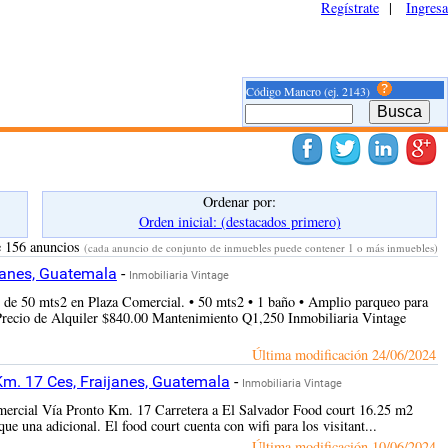
Regístrate
|
Ingresa
Código Mancro (ej. 2143)
Ordenar por:
Orden inicial: (destacados primero)
e 156 anuncios
(cada anuncio de conjunto de inmuebles puede contener 1 o más inmuebles)
janes, Guatemala
-
Inmobiliaria Vintage
 de 50 mts2 en Plaza Comercial. • 50 mts2 • 1 baño • Amplio parqueo para
 Precio de Alquiler $840.00 Mantenimiento Q1,250 Inmobiliaria Vintage
Última modificación
24/06/2024
Km. 17 Ces, Fraijanes, Guatemala
-
Inmobiliaria Vintage
omercial Vía Pronto Km. 17 Carretera a El Salvador Food court 16.25 m2
e una adicional. El food court cuenta con wifi para los visitant...
Última modificación
10/06/2024