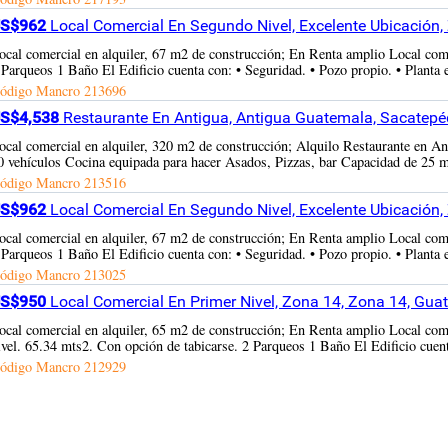
S$962
Local Comercial En Segundo Nivel, Excelente Ubicación
ocal comercial en alquiler, 67 m2 de construcción; En Renta amplio Local com
 Parqueos 1 Baño El Edificio cuenta con: • Seguridad. • Pozo propio. • Planta el
ódigo Mancro
213696
S$4,538
Restaurante En Antigua, Antigua Guatemala, Sacatep
ocal comercial en alquiler, 320 m2 de construcción; Alquilo Restaurante en
0 vehículos Cocina equipada para hacer Asados, Pizzas, bar Capacidad de 25 mes
ódigo Mancro
213516
S$962
Local Comercial En Segundo Nivel, Excelente Ubicación
ocal comercial en alquiler, 67 m2 de construcción; En Renta amplio Local com
 Parqueos 1 Baño El Edificio cuenta con: • Seguridad. • Pozo propio. • Planta el
ódigo Mancro
213025
S$950
Local Comercial En Primer Nivel, Zona 14, Zona 14, Gu
ocal comercial en alquiler, 65 m2 de construcción; En Renta amplio Local com
ivel. 65.34 mts2. Con opción de tabicarse. 2 Parqueos 1 Baño El Edificio cuenta 
ódigo Mancro
212929