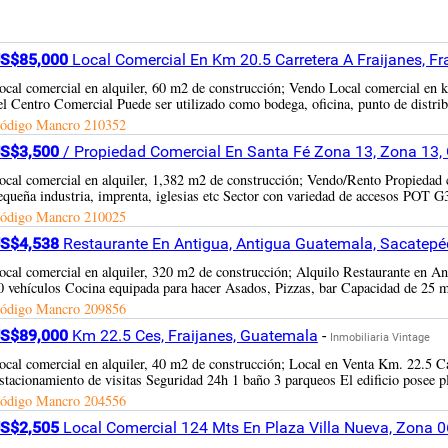
S$85,000
Local Comercial En Km 20.5 Carretera A Fraijanes, Fr
ocal comercial en alquiler, 60 m2 de construcción; Vendo Local comercial en 
el Centro Comercial Puede ser utilizado como bodega, oficina, punto de distrib
ódigo Mancro
210352
S$3,500
/ Propiedad Comercial En Santa Fé Zona 13, Zona 13
ocal comercial en alquiler, 1,382 m2 de construcción; Vendo/Rento Propiedad co
equeña industria, imprenta, iglesias etc Sector con variedad de accesos POT G
ódigo Mancro
210025
S$4,538
Restaurante En Antigua, Antigua Guatemala, Sacatep
ocal comercial en alquiler, 320 m2 de construcción; Alquilo Restaurante en
0 vehículos Cocina equipada para hacer Asados, Pizzas, bar Capacidad de 25 mes
ódigo Mancro
209856
S$89,000
Km 22.5 Ces, Fraijanes, Guatemala
-
Inmobiliaria Vintage
ocal comercial en alquiler, 40 m2 de construcción; Local en Venta Km. 22.5 Ca
stacionamiento de visitas Seguridad 24h 1 baño 3 parqueos El edificio posee pl
ódigo Mancro
204556
S$2,505
Local Comercial 124 Mts En Plaza Villa Nueva, Zona 0