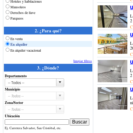
Hoteles y habitaciones
Mausoleos
U
Derechos de llave
L
Parqueos
2
C
2. ¿Para qué?
U
En venta
L
En alquiler
2
En alquiler vacacional
C
limpiar filtros
U
3. ¿Dónde?
L
2
Departamento
C
Municipio
U
L
n
Zona/Sector
C
Ubicación
Ej. Carretera Salvador, San Cristóbal, etc.