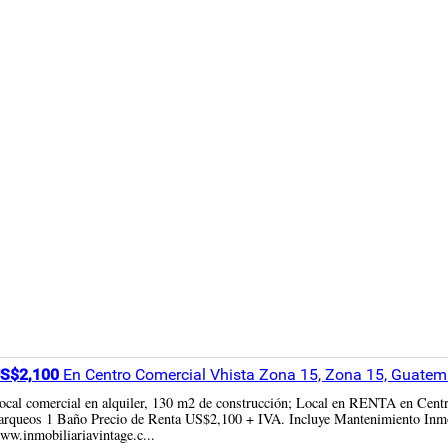
S$2,100
En Centro Comercial Vhista Zona 15, Zona 15, Guatem
ocal comercial en alquiler, 130 m2 de construcción; Local en RENTA en Centr
arqueos 1 Baño Precio de Renta US$2,100 + IVA. Incluye Mantenimiento Inmo
ww.inmobiliariavintage.c...