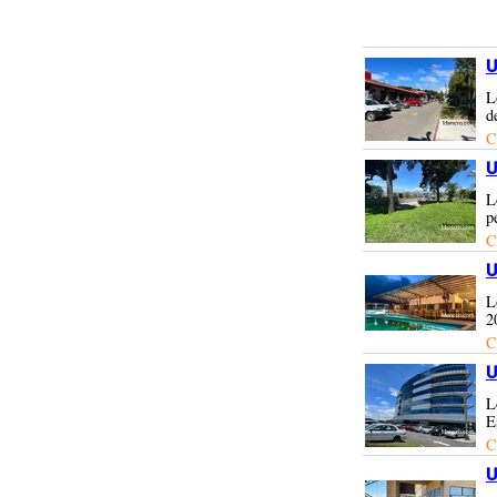
U
L
d
C
U
L
p
C
U
L
2
C
U
L
E
C
U