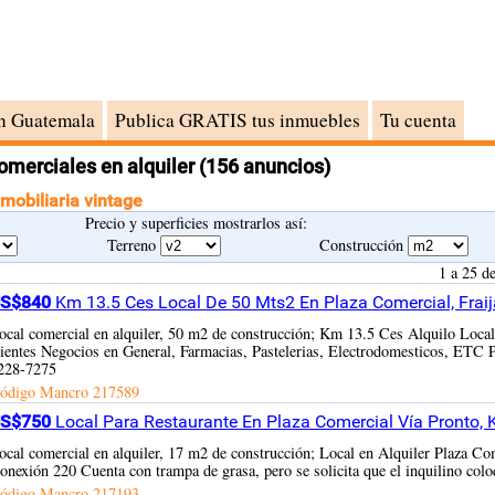
n Guatemala
Publica GRATIS tus inmuebles
Tu cuenta
omerciales en alquiler
(156 anuncios)
nmobiliaria vintage
Precio y superficies mostrarlos así:
Terreno
Construcción
1 a 25 d
S$840
Km 13.5 Ces Local De 50 Mts2 En Plaza Comercial, Frai
ocal comercial en alquiler, 50 m2 de construcción; Km 13.5 Ces Alquilo Local
lientes Negocios en General, Farmacias, Pastelerias, Electrodomesticos, ETC
228-7275
ódigo Mancro
217589
S$750
Local Para Restaurante En Plaza Comercial Vía Pronto, 
ocal comercial en alquiler, 17 m2 de construcción; Local en Alquiler Plaza C
onexión 220 Cuenta con trampa de grasa, pero se solicita que el inquilino coloqu
ódigo Mancro
217193