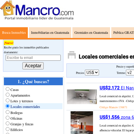
Busca Inmuebles
Inmobiliarias en Guatemala
Gremiales en Guatemala
Publica GRATI
¡Nuevo!
Recibe gratis los inmuebles publicados
diariamente:
Locales comerciales e
Precio y superf
Precios
Terreno
1. ¿Qué buscas?
US$2,172
El Nar
Casas
Apartamentos
Local comercial en alquiler, 12
Lotes y terrenos
mantenimiento e IVA ­ -Código 
Locales comerciales
Código Mancro
138871
Bodegas
US$1,556
zona 6
Oficinas
Granjas y fincas
Local comercial en alquiler, 
Edificios
afluencia vehicular. El lugar 