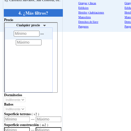
Granjas y fincas
Granj
Edificios
Edifi
4. ¿Más filtros?
Hoteles y habitaciones
Hotel
Mausoleos
Maus
Precio
Derechos de llave
Derec
Cualquier precio
Parqueos
Parqu
---
Dormitorios
Baños
Superficie terreno
( v2 )
---
Superficie construcción
( m2 )
---