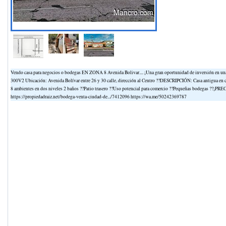
Vendo casa para negocios o bodegas EN ZONA 8 Avenida Bolivar.... ¡Una gran oportunidad de inversión en una
300V2 Ubicación: Avenida Bolívar entre 26 y 30 calle, dirección al Centro ??DESCRIPCIÓN: Casa antigua en co
8 ambientes en dos niveles 2 baños ??Patio trasero ??Uso potencial para comercio ??Pequeñas bodegas ??¡PREC
https://propiedadraiz.net/bodega-venta-ciudad-de.../7412096 https://wa.me/50242369787