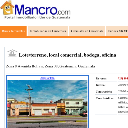
Busca Inmuebles
Inmobiliarias en Guatemala
Gremiales en Guatemala
Publica GRATI
Lote/terreno, local comercial, bodega, oficina
Zona 8 Avenida Bolivar, Zona 08, Guatemala, Guatemala
Ampliar foto
En venta:
US$ 194
Terreno
:
280.00 
Construcción
:
200.00 
Características:
Cisterna,
trifásica
tráfico, 
negocio