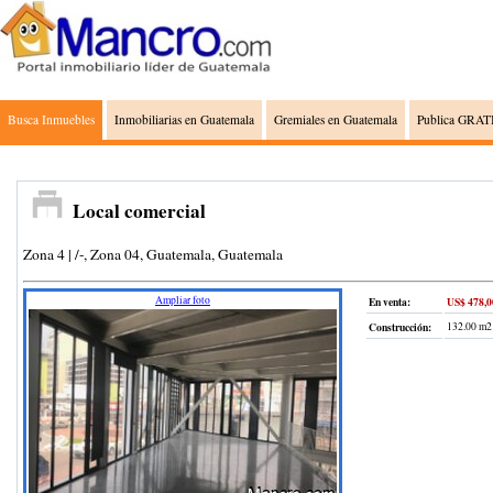
Busca Inmuebles
Inmobiliarias en Guatemala
Gremiales en Guatemala
Publica GRATI
Local comercial
Zona 4 | /-, Zona 04, Guatemala, Guatemala
Ampliar foto
En venta:
US$ 478,0
Construcción
:
132.00 m2