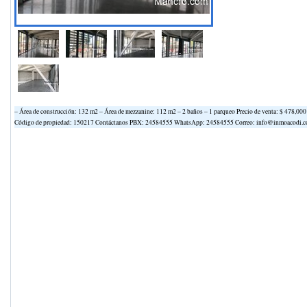
– Área de construcción: 132 m2 – Área de mezzanine: 112 m2 – 2 baños – 1 parqueo Precio de venta: $ 478,
Código de propiedad: 150217 Contáctanos PBX: 24584555 WhatsApp: 24584555 Correo: info@inmoacodi.