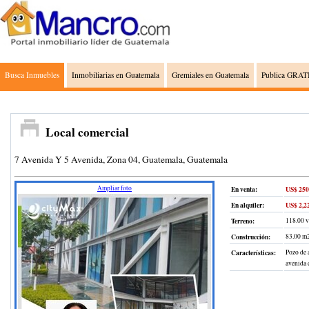
Busca Inmuebles
Inmobiliarias en Guatemala
Gremiales en Guatemala
Publica GRATI
Local comercial
7 Avenida Y 5 Avenida, Zona 04, Guatemala, Guatemala
Ampliar foto
En venta:
US$ 250
En alquiler:
US$ 2,2
Terreno
:
118.00 
Construcción
:
83.00 m
Características:
Pozo de a
avenida d