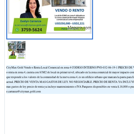
CityMax Gold Vende o Renta Local Comercial en zona 4 CODIGO INTERNO PVO-032-06-19-1 PRECIO DE 
o renta en zona 4, cuenta con 83M2 de local en primer nivel, ubicado en la zona comercial de mayor impacto com
que responde a los valores de la comunidad de la nueva zona 4, es un edificio urbano que marcara la pauta par
actual. PRECIO DE VENTA MAS GASTOS DE LEY. NO NEGOCIABLE. PRECIO DE RENTA YA INCLUYE MANT
mas gastos de ley precio de renta ya incluye mantenimiento e IVA Parqueos disponibles en venta $.18,000 o pue
e.carranza@citymax.gold.com