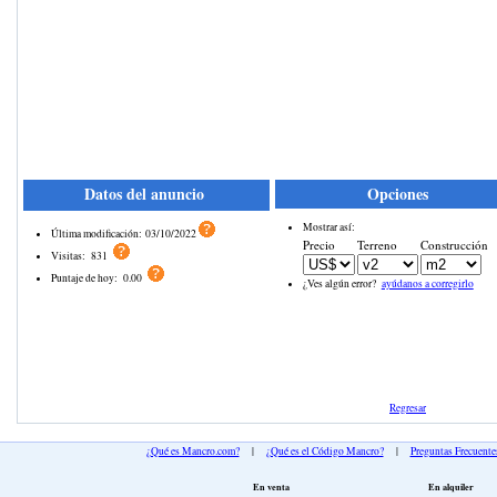
Datos del anuncio
Opciones
Mostrar así:
Última modificación:
03/10/2022
Precio
Terreno
Construcción
Visitas:
831
Puntaje de hoy:
0.00
¿Ves algún error?
ayúdanos a corregirlo
Regresar
¿Qué es Mancro.com?
|
¿Qué es el Código Mancro?
|
Preguntas Frecuente
En venta
En alquiler