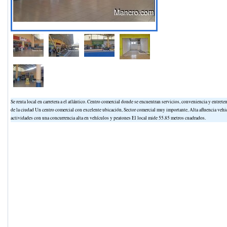
Se renta local en carretera a el atlántico. Centro comercial donde se encuentran servicios, conveniencia y entre
de la ciudad Un centro comercial con excelente ubicación, Sector comercial muy importante, Alta afluencia veh
actividades con una concurrencia alta en vehículos y peatones El local mide 55.85 metros cuadrados.