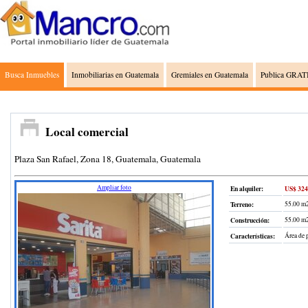
Busca Inmuebles
Inmobiliarias en Guatemala
Gremiales en Guatemala
Publica GRATI
Local comercial
Plaza San Rafael, Zona 18, Guatemala, Guatemala
Ampliar foto
En alquiler:
US$ 324
Terreno
:
55.00 m
Construcción
:
55.00 m
Características:
Área de 