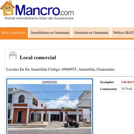
Busca Inmuebles
Inmobiliarias en Guatemala
Gremiales en Guatemala
Publica GRATI
Local comercial
Locales En En Amatitlán Código. 6966955, Amatitlán, Guatemala
Ampliar foto
En alquiler:
US$ 464.7
Construcción
:
20.70 m2