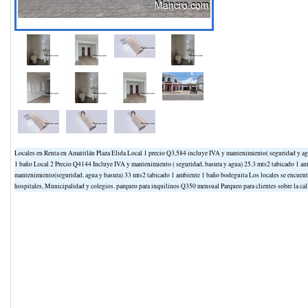
Locales en Renta en Amatitlán Plaza Elida Local 1 precio Q3,584 incluye IVA y mantenimiento( seguridad y ag
1 baño Local 2 Precio Q4144 Incluye IVA y mantenimiento ( seguridad, basura y agua) 25.3 mts2 tabicado 1 a
mantenimiento(seguridad, agua y basura) 33 mts2 tabicado 1 ambiente 1 baño bodeguita Los locales se encuentran
hospitales, Municipalidad y colegios. parqueo para inquilinos Q350 mensual Parqueo para clientes sobre la cal