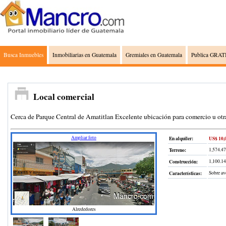
Busca Inmuebles
Inmobiliarias en Guatemala
Gremiales en Guatemala
Publica GRATI
Local comercial
Cerca de Parque Central de Amatitlan Excelente ubicación para comercio u otr
Ampliar foto
En alquiler:
US$ 10,
Terreno
:
1,574.47
Construcción
:
1,100.1
Características:
Sobre ave
Alrededores