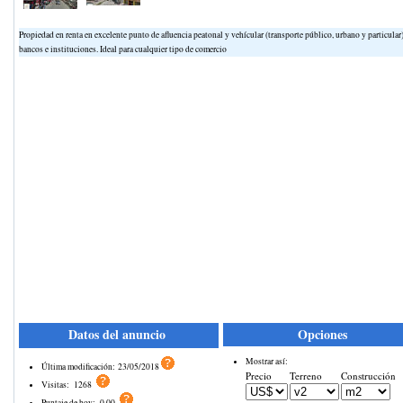
Propiedad en renta en excelente punto de afluencia peatonal y vehícular (transporte público, urbano y particular
bancos e instituciones. Ideal para cualquier tipo de comercio
Datos del anuncio
Opciones
Mostrar así:
Última modificación:
23/05/2018
Precio
Terreno
Construcción
Visitas:
1268
Puntaje de hoy:
0.00