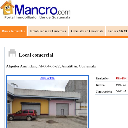
Busca Inmuebles
Inmobiliarias en Guatemala
Gremiales en Guatemala
Publica GRATI
Local comercial
Alquiler Amatitlán, Pal-004-06-22, Amatitlán, Guatemala
Ampliar foto
En alquiler:
US$ 499.1
Terreno
:
50.00 v2
Construcción
:
50.00 m2