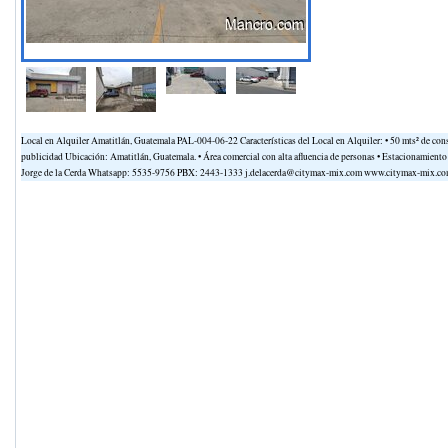
Local en Alquiler Amatitlán, Guatemala PAL-004-06-22 Características del Local en Alquiler: • 50 mts² de constr
publicidad Ubicación: Amatitlán, Guatemala. • Área comercial con alta afluencia de personas • Estacionamiento 
Jorge de la Cerda Whatsapp: 5535-9756 PBX: 2443-1333 j.delacerda@citymax-mix.com www.citymax-mix.c