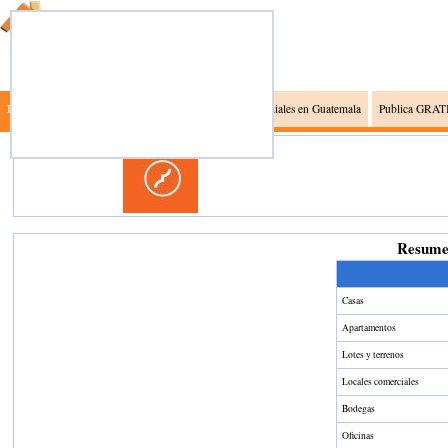
Busca Inmuebles
Inmobiliarias en Guatemala
Gremiales en Guatemala
Publica GRATI
Resumen
Casas
Apartamentos
Lotes y terrenos
Locales comerciales
Bodegas
Oficinas