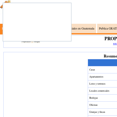
Busca Inmuebles
Inmobiliarias en Guatemala
Gremiales en Guatemala
Publica GRATI
PROP
www
Resumen
Casas
Apartamentos
Lotes y terrenos
Locales comerciales
Bodegas
Oficinas
Granjas y fincas