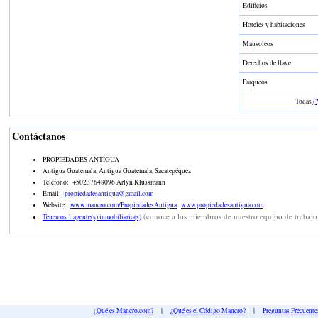
Edificios
Hoteles y habitaciones
Mausoleos
Derechos de llave
Parqueos
Todas
(?
Contáctanos
PROPIEDADES ANTIGUA
Antigua Guatemala, Antigua Guatemala, Sacatepéquez
Teléfono:
+50237648096 Arlyn Klussmann
Email:
propiedadesantigua@gmail.com
Website:
www.mancro.com/PropiedadesAntigua
www.propiedadesantigua.com
(conoce a los miembros de nuestro equipo de trabajo
Tenemos 1 agente(s) inmobiliario(s)
¿Qué es Mancro.com?
|
¿Qué es el Código Mancro?
|
Preguntas Frecuente