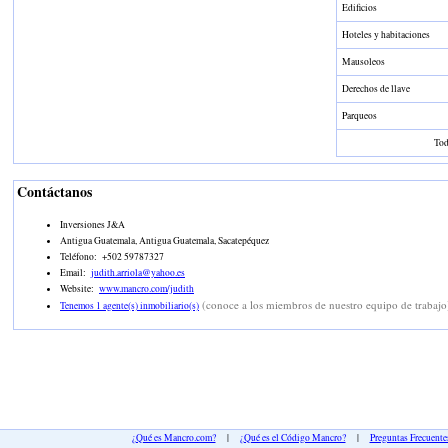
Edificios
Hoteles y habitaciones
Mausoleos
Derechos de llave
Parqueos
Tod
Contáctanos
Inversiones J&A
Antigua Guatemala, Antigua Guatemala, Sacatepéquez
Teléfono:
+502 59787327
Email:
judith.arriola@yahoo.es
Website:
www.mancro.com/judith
(conoce a los miembros de nuestro equipo de trabajo
Tenemos 1 agente(s) inmobiliario(s)
¿Qué es Mancro.com?
|
¿Qué es el Código Mancro?
|
Preguntas Frecuente