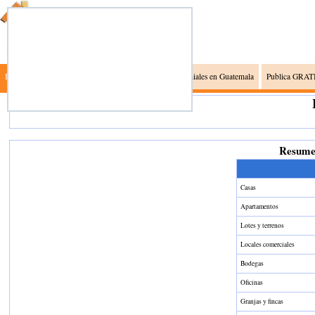
Busca Inmuebles
Inmobiliarias en Guatemala
Gremiales en Guatemala
Publica GRATI
Resumen
Casas
Apartamentos
Lotes y terrenos
Locales comerciales
Bodegas
Oficinas
Granjas y fincas