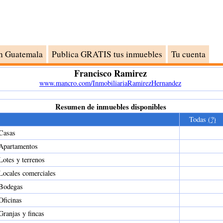
n Guatemala
Publica GRATIS tus inmuebles
Tu cuenta
Francisco Ramirez
www.mancro.com/InmobiliariaRamirezHernandez
Resumen de inmuebles disponibles
Todas
(?)
Casas
Apartamentos
Lotes y terrenos
Locales comerciales
Bodegas
Oficinas
Granjas y fincas