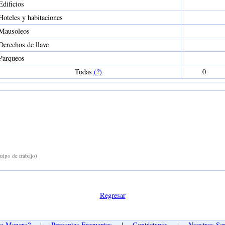
Edificios
Hoteles y habitaciones
Mausoleos
Derechos de llave
Parqueos
Todas
(?)
0
uipo de trabajo)
Regresar
go Mancro?
|
Preguntas Frecuentes
|
Contáctanos
|
Nuestros Ser