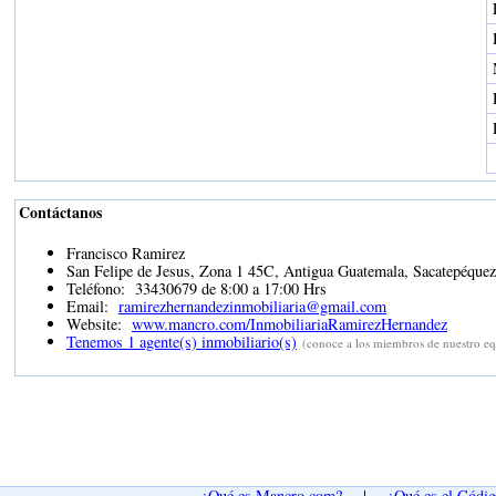
Contáctanos
Francisco Ramirez
San Felipe de Jesus, Zona 1 45C, Antigua Guatemala, Sacatepéquez
Teléfono:
33430679 de 8:00 a 17:00 Hrs
Email:
ramirezhernandezinmobiliaria@gmail.com
Website:
www.mancro.com/InmobiliariaRamirezHernandez
Tenemos 1 agente(s) inmobiliario(s)
(conoce a los miembros de nuestro eq
¿Qué es Mancro.com?
|
¿Qué es el Códi