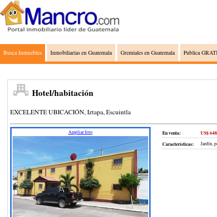
Busca Inmuebles
Inmobiliarias en Guatemala
Gremiales en Guatemala
Publica GRATI
Hotel/habitación
EXCELENTE UBICACIÓN, Iztapa, Escuintla
Ampliar foto
En venta:
US$ 648
Características:
Jardín, 