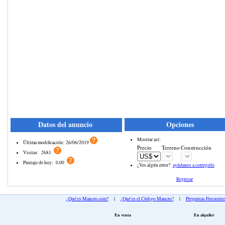
Datos del anuncio
Opciones
Mostrar así:
Última modificación:
26/06/2019
Precio
Terreno
Construcción
Visitas:
2681
Puntaje de hoy:
0.00
¿Ves algún error?
ayúdanos a corregirlo
Regresar
¿Qué es Mancro.com?
|
¿Qué es el Código Mancro?
|
Preguntas Frecuente
En venta
En alquiler