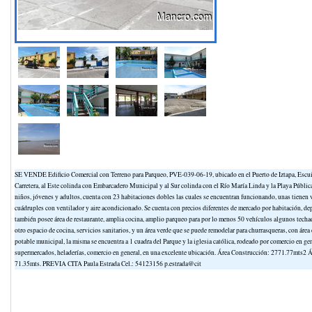
SE VENDE Edificio Comercial con Terreno para Parqueo, PVE-039-06-19, ubicado en el Puerto de Iztapa, Escuint
Carretera, al Este colinda con Embarcadero Municipal y al Sur colinda con el Río María Linda y la Playa Públic
niños, jóvenes y adultos, cuenta con 23 habitaciones dobles las cuales se encuentran funcionando, unas tienen v
cuádruples con ventilador y aire acondicionado. Se cuenta con precios diferentes de mercado por habitación, de
también posee área de restaurante, amplia cocina, amplio parqueo para por lo menos 50 vehículos algunos techado
otro espacio de cocina, servicios sanitarios, y un área verde que se puede remodelar para churrasqueras, con ár
potable municipal, la misma se encuentra a 1 cuadra del Parque y la iglesia católica, rodeado por comercio en ge
supermercados, heladerías, comercio en general, en una excelente ubicación. Área Construcción: 2771.77mts
71.35mts. PREVIA CITA Paula Estrada Cel.: 54123156 p.estrada@cit