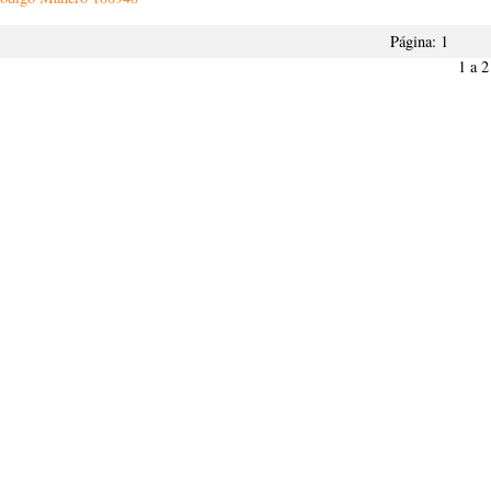
Página:
1
1 a 2