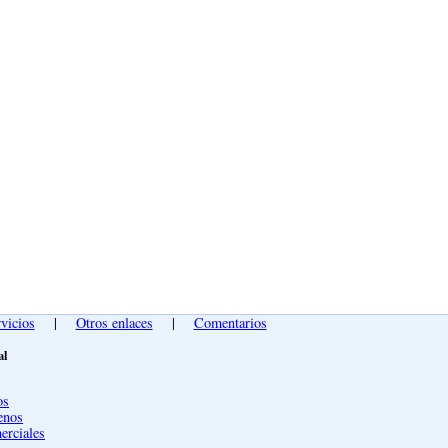
vicios
|
Otros enlaces
|
Comentarios
al
os
enos
erciales