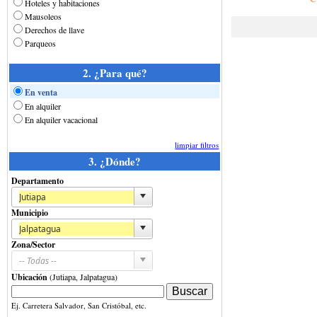
Hoteles y habitaciones
Mausoleos
Derechos de llave
Parqueos
2. ¿Para qué?
En venta
En alquiler
En alquiler vacacional
limpiar filtros
3. ¿Dónde?
Departamento
Municipio
Zona/Sector
Ubicación
(Jutiapa, Jalpatagua)
Ej. Carretera Salvador, San Cristóbal, etc.