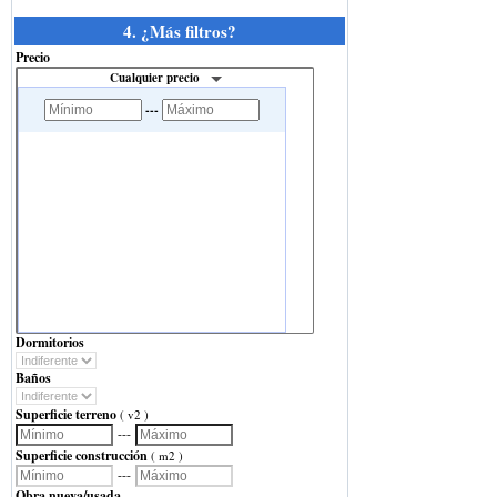
4. ¿Más filtros?
Precio
Cualquier precio
---
Dormitorios
Baños
Superficie terreno
( v2 )
---
Superficie construcción
( m2 )
---
Obra nueva/usada