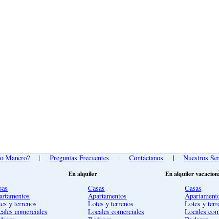
go Mancro?
|
Preguntas Frecuentes
|
Contáctanos
|
Nuestros Ser
En alquiler
En alquiler vacacion
sas
Casas
Casas
artamentos
Apartamentos
Apartament
es y terrenos
Lotes y terrenos
Lotes y terr
cales comerciales
Locales comerciales
Locales com