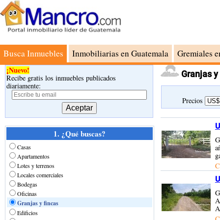
Busca Inmuebles
Inmobiliarias en Guatemala
Gremiales e
¡Nuevo!
Granjas y
Recibe gratis los inmuebles publicados
diariamente:
Precios
U
1. ¿Qué buscas?
G
Casas
a
g
Apartamentos
C
Lotes y terrenos
Locales comerciales
U
Bodegas
G
Oficinas
A
Granjas y fincas
A
Edificios
C