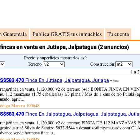
n Guatemala
Publica GRATIS tus inmuebles
Tu cuenta
 fincas en venta en Jutiapa, Jalpatagua
(2 anuncios)
Precio y superficies mostrarlos así:
Terreno
Construcción
1 a 2
S$583,470
Finca En Jutiapa, Jalpatagua, Jutiapa
-
Ana
ranja/finca en venta, 1,120,000 v2 de terreno; (+1) BONITA FINCA EN VENTA J
ño. 112 manzanas (1.75 caballerías) 1/3 plana ? Más de 1 kms de río Pululá (ag
anado, agric...
ódigo Mancro
190648
S$583,470
Finca En Jalpatagua, Jalpatagua, Jalpatagua, Juti
ranja/finca en venta, 1,120,000 v2 de terreno; FINCA DE 112 MANZANAS 
groindustria! Silvia de Santizo 5632-5544 s.desantizo@citymax-adv.com CL
dvance vende hermosa finca u...
ódigo Mancro
188948