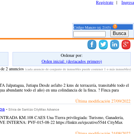
Regístrate
|
Ingresa
Código Mancro (ej. 2143)
Ordenar por:
Orden inicial: (destacados primero)
 de 2 anuncios
(cada anuncio de conjunto de inmuebles puede contener 1 o más inmuebles)
alpatagua, Jutiapa Desde asfalto 2 kms de terracería, transitable todo el
ua abundante todo el año) en una colindancia de la finca. ? Finca para
Última modificación
27/09/2022
apa
-
Silvia de Santizo CityMax Advance
ENTRADA KM.108 CAES Una Tierra privilegiada: Turismo, Ganadería,
AVE INTERNA: PVF-015-08-22 https://linktr.ee/ejecutivo5544 CityMax
Última modificación
24/08/2022