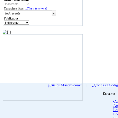
Características
¿Cómo funciona?
Publicados
¿Qué es Mancro.com?
|
¿Qué es el Códi
En venta
Ca
Ap
Lot
Lo