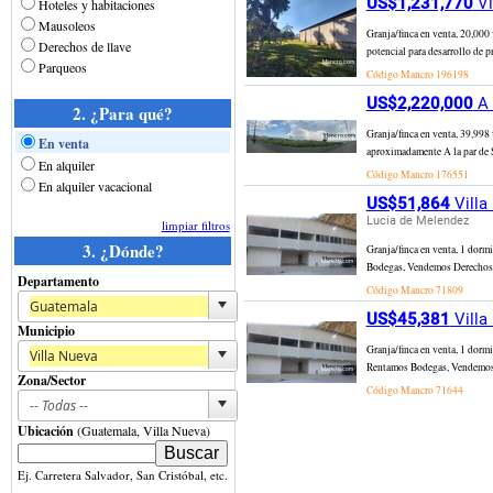
US$1,231,770
Vi
Hoteles y habitaciones
Mausoleos
Granja/finca en venta, 20,000
Derechos de llave
potencial para desarrollo de p
Parqueos
Código Mancro
196198
US$2,220,000
A 
2. ¿Para qué?
Granja/finca en venta, 39,
En venta
aproximadamente A la par de S
En alquiler
Código Mancro
176551
En alquiler vacacional
US$51,864
Villa
Lucia de Melendez
limpiar filtros
3. ¿Dónde?
Granja/finca en venta, 1 dorm
Bodegas, Vendemos Derechos y 
Departamento
Código Mancro
71809
US$45,381
Villa
Municipio
Granja/finca en venta, 1 dorm
Rentamos Bodegas, Vendemos Te
Zona/Sector
Código Mancro
71644
Ubicación
(Guatemala, Villa Nueva)
Ej. Carretera Salvador, San Cristóbal, etc.