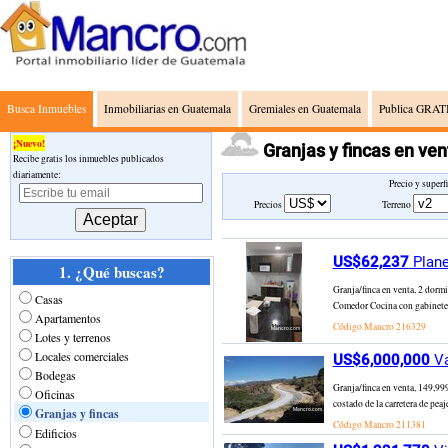
Busca Inmuebles
Inmobiliarias en Guatemala
Gremiales en Guatemala
Publica GRATI
¡Nuevo!
Granjas y fincas en ve
Recibe gratis los inmuebles publicados
diariamente:
Precio y superf
Precios
Terreno
US$62,237
Plane
1. ¿Qué buscas?
Granja/finca en venta, 2 dorm
Casas
Comedor Cocina con gabinetes
Apartamentos
Código Mancro
216329
Lotes y terrenos
Locales comerciales
US$6,000,000
Va
Bodegas
Granja/finca en venta, 149,99
Oficinas
costado de la carretera de pea
Granjas y fincas
Código Mancro
211381
Edificios