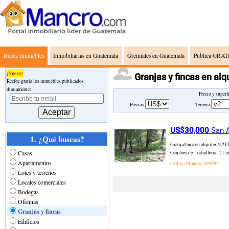
Busca Inmuebles
Inmobiliarias en Guatemala
Gremiales en Guatemala
Publica GRATI
¡Nuevo!
Granjas y fincas en al
Recibe gratis los inmuebles publicados
diariamente:
Precio y superf
Precios
Terreno
US$30,000
San A
1. ¿Qué buscas?
Granja/finca en alquiler, 9,21
Casas
Con área de 1 caballeria , 21 m
Apartamentos
Código Mancro
204000
Lotes y terrenos
Locales comerciales
Bodegas
Oficinas
Granjas y fincas
Edificios