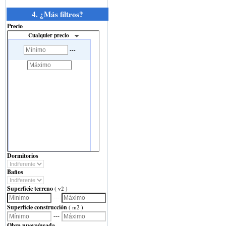
4. ¿Más filtros?
Precio
Cualquier precio
---
Dormitorios
Baños
Superficie terreno
( v2 )
---
Superficie construcción
( m2 )
---
Obra nueva/usada