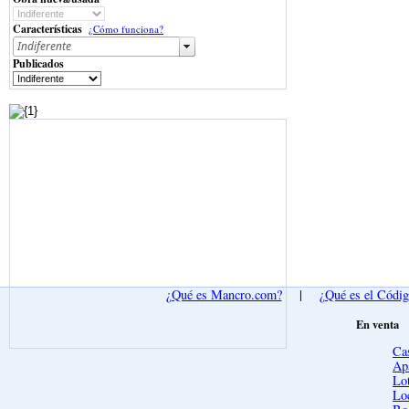
Características
¿Cómo funciona?
Publicados
¿Qué es Mancro.com?
|
¿Qué es el Códi
En venta
Ca
Ap
Lot
Lo