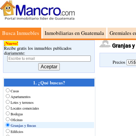
Busca Inmuebles
Inmobiliarias en Guatemala
Gremiales e
¡Nuevo!
Granjas y
Recibe gratis los inmuebles publicados
diariamente:
Precios
1. ¿Qué buscas?
Casas
Apartamentos
Lotes y terrenos
Locales comerciales
Bodegas
Oficinas
Granjas y fincas
Edificios