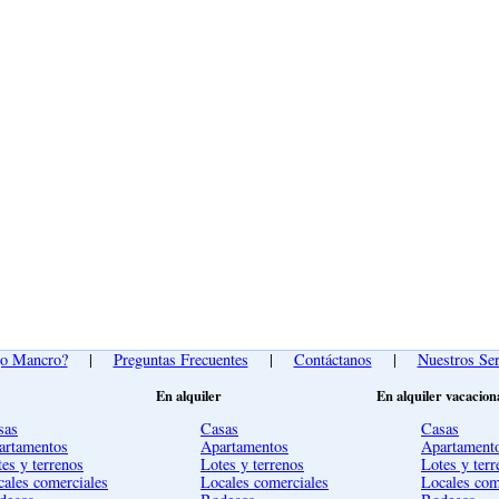
go Mancro?
|
Preguntas Frecuentes
|
Contáctanos
|
Nuestros Ser
En alquiler
En alquiler vacacion
sas
Casas
Casas
artamentos
Apartamentos
Apartament
es y terrenos
Lotes y terrenos
Lotes y terr
cales comerciales
Locales comerciales
Locales com