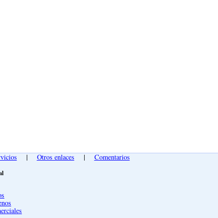
vicios
|
Otros enlaces
|
Comentarios
al
os
enos
erciales