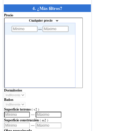
4. ¿Más filtros?
Precio
Cualquier precio
---
Dormitorios
Baños
Superficie terreno
( v2 )
---
Superficie construcción
( m2 )
---
Obra nueva/usada