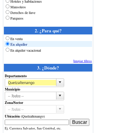
Hoteles y habitaciones
Mausoleos
Derechos de llave
Parqueos
2. ¿Para qué?
En venta
En alquiler
En alquiler vacacional
limpiar filtros
3. ¿Dónde?
Departamento
Municipio
Zona/Sector
Ubicación
(Quetzaltenango)
Ej. Carretera Salvador, San Cristóbal, etc.