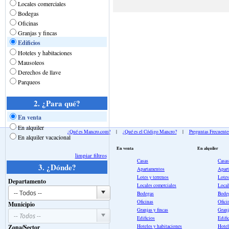
Locales comerciales
Bodegas
Oficinas
Granjas y fincas
Edificios
Hoteles y habitaciones
Mausoleos
Derechos de llave
Parqueos
2. ¿Para qué?
En venta
En alquiler
¿Qué es Mancro.com?
|
¿Qué es el Código Mancro?
|
Preguntas Frecuente
En alquiler vacacional
En venta
En alquiler
limpiar filtros
Casas
Casas
3. ¿Dónde?
Apartamentos
Apar
Lotes y terrenos
Lotes
Departamento
Locales comerciales
Local
Bodegas
Bode
Oficinas
Ofici
Municipio
Granjas y fincas
Granj
Edificios
Edifi
Zona/Sector
Hoteles y habitaciones
Hotel