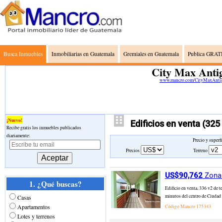
Busca Inmuebles
Inmobiliarias en Guatemala
Gremiales en Guatemala
Publica GRATI
City Max Anti
www.mancro.com/CityMaxAnti
¡Nuevo!
Edificios en venta
(325
Recibe gratis los inmuebles publicados
diariamente:
Precio y superf
Precios
Terreno
US$90,762
Zona 
1. ¿Qué buscas?
Edificio en venta, 336 v2 de 
minutos del centro de Ciudad V
Casas
Apartamentos
Código Mancro
175343
Lotes y terrenos