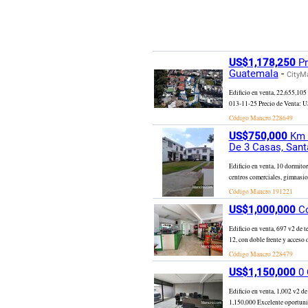
US$1,178,250
Pr
Guatemala
-
CityM
Edificio en venta, 22,655,10
013-11-25 Precio de Venta: US
Código Mancro
228649
US$750,000
Km 1
De 3 Casas, Sant
Edificio en venta, 10 dormitor
centros comerciales, gimnasios
Código Mancro
191221
US$1,000,000
Co
Edificio en venta, 697 v2 de t
12, con doble frente y acceso 
Código Mancro
228479
US$1,150,000
0 
Edificio en venta, 1,002 v2 d
1,150,000 Excelente oportunida