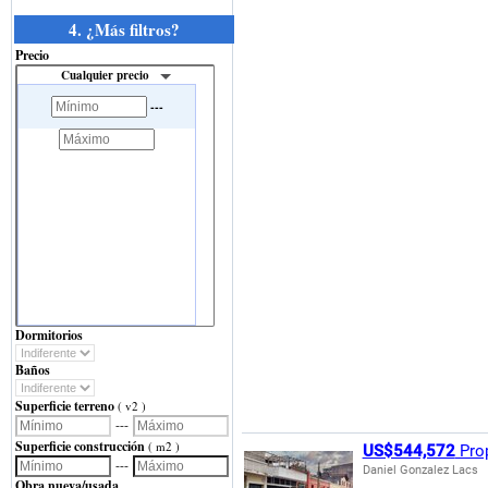
4. ¿Más filtros?
Precio
Cualquier precio
---
Dormitorios
Baños
Superficie terreno
( v2 )
---
Superficie construcción
( m2 )
US$544,572
Prop
---
Daniel Gonzalez Lacs
Obra nueva/usada