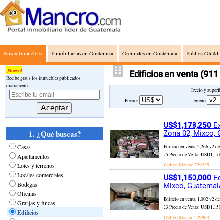
Busca Inmuebles
Inmobiliarias en Guatemala
Gremiales en Guatemala
Publica GRATI
¡Nuevo!
Edificios en venta
(911
Recibe gratis los inmuebles publicados
diariamente:
Precio y superf
Precios
Terreno
US$1,178,250
Ex
1. ¿Qué buscas?
Zona 02, Mixco,
Casas
Edificio en venta, 2,266 v2
25 Precio de Venta: USD1,178,
Apartamentos
Lotes y terrenos
Código Mancro
229925
Locales comerciales
US$1,150,000
Ed
Bodegas
Mixco, Guatemal
Oficinas
Edificio en venta, 1,002 v2
Granjas y fincas
23 Precio de Venta: USD1,150,
Edificios
Código Mancro
229904