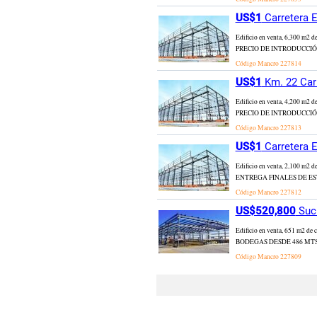
US$1
Carretera E
Edificio en venta, 6,300
PRECIO DE INTRODUCCIÓN
Código Mancro
227814
US$1
Km. 22 Carr
Edificio en venta, 4,200
PRECIO DE INTRODUCCIÓN
Código Mancro
227813
US$1
Carretera E
Edificio en venta, 2,100
ENTREGA FINALES DE EST
Código Mancro
227812
US$520,800
Such
Edificio en venta, 651
BODEGAS DESDE 486 MTS.2
Código Mancro
227809