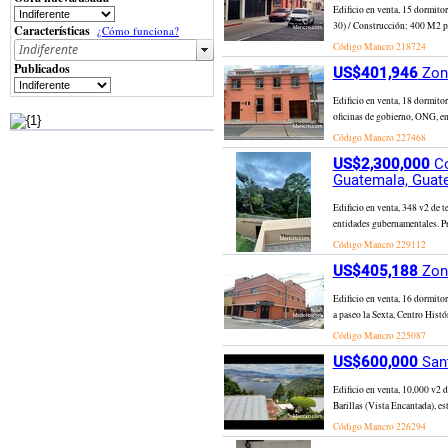
Edificio en venta, 15 dormito
30) / Construcción: 400 M2 pr
Características
¿Cómo funciona?
Código Mancro
218724
Publicados
US$401,946
Zona
Edificio en venta, 18 dormit
oficinas de gobierno, ONG, en
Código Mancro
227468
US$2,300,000
Co
Guatemala, Guat
Edificio en venta, 348 v2 de te
entidades gubernamentales. Pr
Código Mancro
229112
US$405,188
Zona
Edificio en venta, 16 dormito
a paseo la Sexta, Centro Histó
Código Mancro
225087
US$600,000
Sant
Edificio en venta, 10,000 v2 
Barillas (Vista Encantada), es
Código Mancro
226294