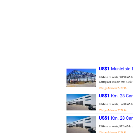
US$1
Municipio 
Edificio en venta, 3,050 m2 d
Entrega en solo un mes 3,05
Código Mancro
227936
US$1
Km. 28 Carr
Edificio en venta, 1,600
Código Mancro
227854
US$1
Km. 28 Carr
Edificio en venta, 872 m
Código Mancro
227853