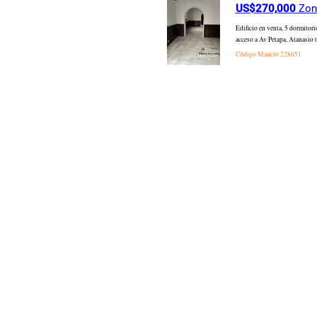
US$270,000
Zona
Edificio en venta, 5 dormi
acceso a Av Petapa, Atanasio 
Código Mancro
228651