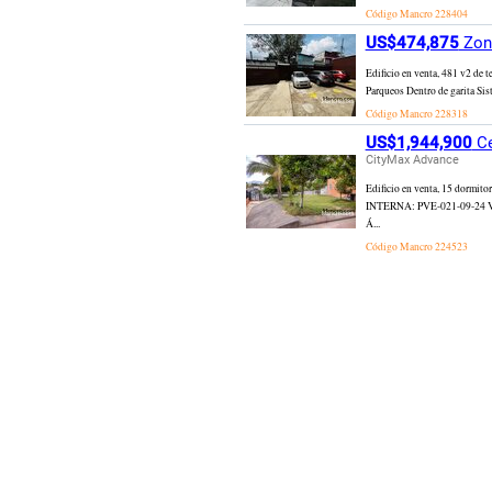
Código Mancro
228404
US$474,875
Zona
Edificio en venta, 481 v2 de 
Parqueos Dentro de garita Sis
Código Mancro
228318
US$1,944,900
Ce
CityMax Advance
Edificio en venta, 15 dormit
INTERNA: PVE-021-09-24 V
Á...
Código Mancro
224523