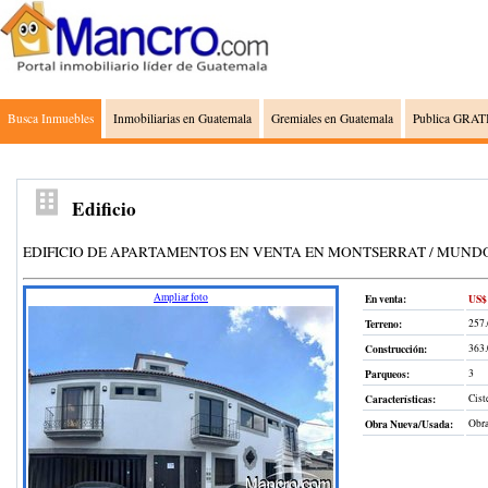
Busca Inmuebles
Inmobiliarias en Guatemala
Gremiales en Guatemala
Publica GRATI
Edificio
EDIFICIO DE APARTAMENTOS EN VENTA EN MONTSERRAT / MUNDO INM
Ampliar foto
En venta:
US$ 
Terreno
:
257.
Construcción
:
363
Parqueos:
3
Características:
Cist
Obra Nueva/Usada:
Obra