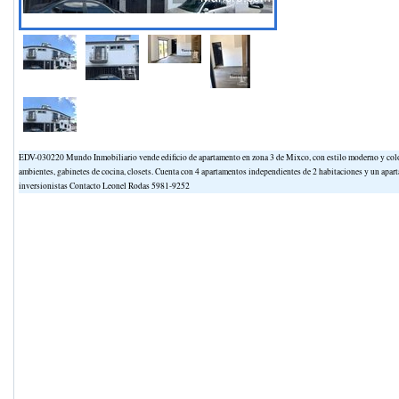
EDV-030220 Mundo Inmobiliario vende edificio de apartamento en zona 3 de Mixco, con estilo moderno y colon
ambientes, gabinetes de cocina, closets. Cuenta con 4 apartamentos independientes de 2 habitaciones y un apart
inversionistas Contacto Leonel Rodas 5981-9252