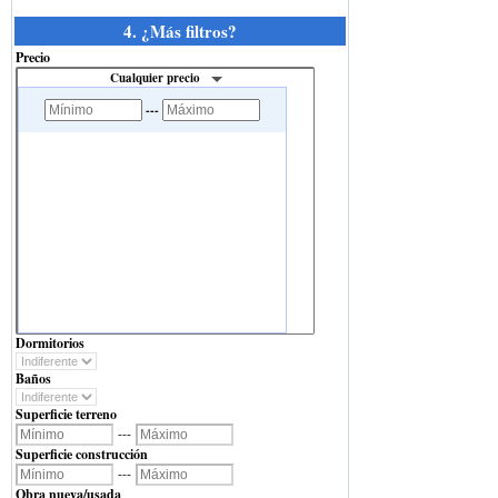
4. ¿Más filtros?
Precio
Cualquier precio
---
Dormitorios
Baños
Superficie terreno
---
Superficie construcción
---
Obra nueva/usada