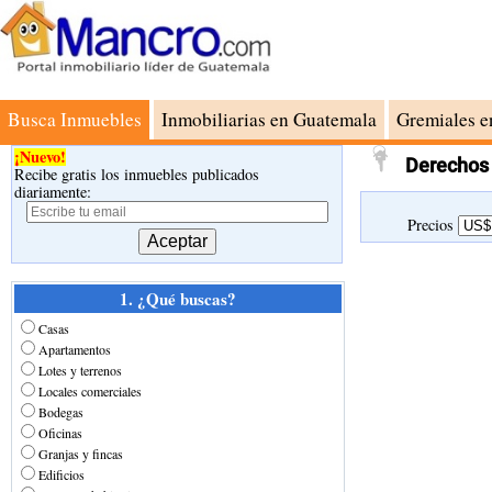
Busca Inmuebles
Inmobiliarias en Guatemala
Gremiales e
¡Nuevo!
Derechos 
Recibe gratis los inmuebles publicados
diariamente:
Precios
1. ¿Qué buscas?
Casas
Apartamentos
Lotes y terrenos
Locales comerciales
Bodegas
Oficinas
Granjas y fincas
Edificios