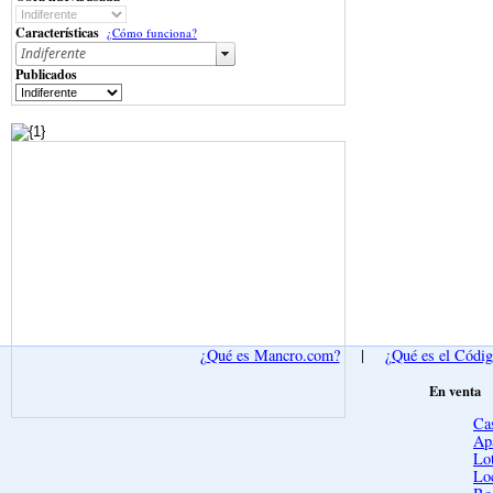
Características
¿Cómo funciona?
Publicados
¿Qué es Mancro.com?
|
¿Qué es el Códi
En venta
Ca
Ap
Lot
Lo