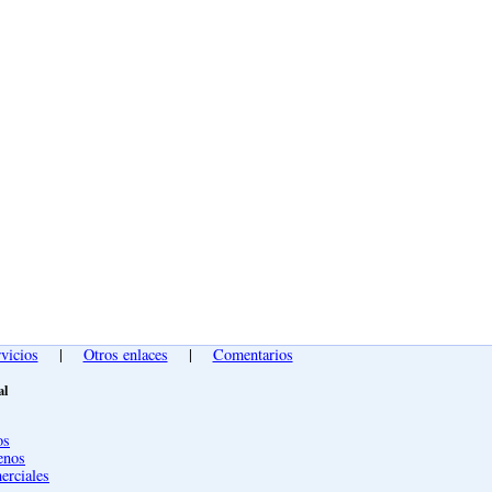
vicios
|
Otros enlaces
|
Comentarios
al
os
enos
erciales