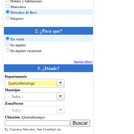
Hoteles y habitaciones
Mausoleos
Derechos de llave
Parqueos
2. ¿Para qué?
En venta
En alquiler
En alquiler vacacional
limpiar filtros
3. ¿Dónde?
Departamento
Municipio
Zona/Sector
Ubicación
(Quetzaltenango)
Ej. Carretera Salvador, San Cristóbal, etc.