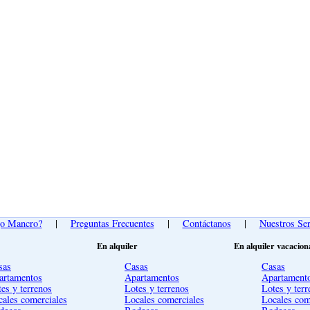
go Mancro?
|
Preguntas Frecuentes
|
Contáctanos
|
Nuestros Ser
En alquiler
En alquiler vacacion
sas
Casas
Casas
artamentos
Apartamentos
Apartament
es y terrenos
Lotes y terrenos
Lotes y terr
cales comerciales
Locales comerciales
Locales com