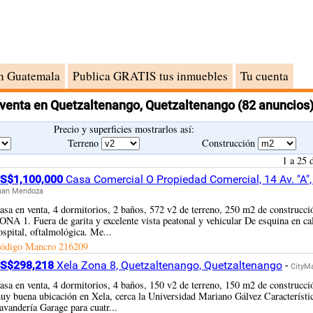
n Guatemala
Publica GRATIS tus inmuebles
Tu cuenta
venta en Quetzaltenango, Quetzaltenango
(82 anuncios
Precio y superficies mostrarlos así:
Terreno
Construcción
1 a 25 
S$1,100,000
Casa Comercial O Propiedad Comercial, 14 Av. "A"
uan Mendoza
asa en venta, 4 dormitorios, 2 baños, 572 v2 de terreno, 250 m2 de c
ONA 1. Fuera de garita y excelente vista peatonal y vehicular De esquina en ca
ospital, oftalmológica. Me...
ódigo Mancro
216209
S$298,218
Xela Zona 8, Quetzaltenango, Quetzaltenango
-
CityM
asa en venta, 4 dormitorios, 4 baños, 150 v2 de terreno, 150 m2 de const
uy buena ubicación en Xela, cerca la Universidad Mariano Gálvez Característi
avandería Garage para cuatr...