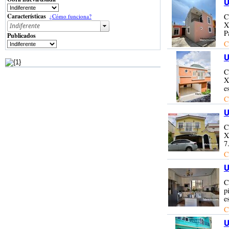
U
Características
C
¿Cómo funciona?
X
P
Publicados
C
U
C
X
e
C
U
C
X
7
C
U
C
p
e
C
U