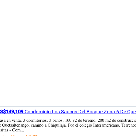
S$149,109
Condominio Los Saucos Del Bosque Zona 6 De Quet
asa en venta, 3 dormitorios, 3 baños, 160 v2 de terreno, 200 m2 de constr
e Quetzaltenango, camino a Chiquilajá. Por el colegio Interamericano. Terreno
isitas - Com...