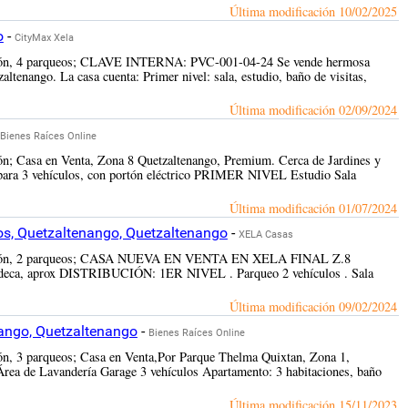
Última modificación
10/02/2025
o
-
CityMax Xela
rucción, 4 parqueos; CLAVE INTERNA: PVC-001-04-24 Se vende hermosa
altenango. La casa cuenta: Primer nivel: sala, estudio, baño de visitas,
Última modificación
02/09/2024
Bienes Raíces Online
ión; Casa en Venta, Zona 8 Quetzaltenango, Premium. Cerca de Jardines y
 para 3 vehículos, con portón eléctrico PRIMER NIVEL Estudio Sala
Última modificación
01/07/2024
os, Quetzaltenango, Quetzaltenango
-
XELA Casas
strucción, 2 parqueos; CASA NUEVA EN VENTA EN XELA FINAL Z.8
indeca, aprox DISTRIBUCIÓN: 1ER NIVEL . Parqueo 2 vehículos . Sala
Última modificación
09/02/2024
ango, Quetzaltenango
-
Bienes Raíces Online
ión, 3 parqueos; Casa en Venta,Por Parque Thelma Quixtan, Zona 1,
Área de Lavandería Garage 3 vehículos Apartamento: 3 habitaciones, baño
Última modificación
15/11/2023