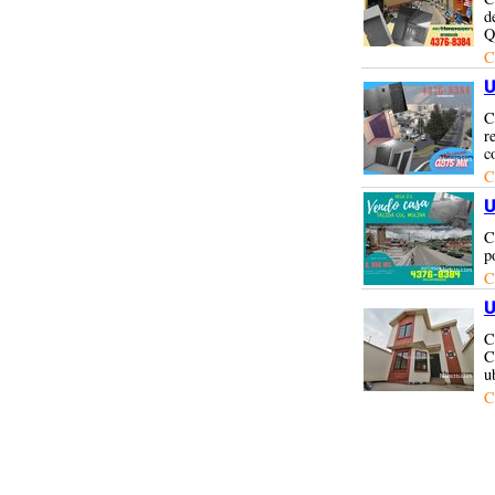
d
Q
C
U
C
r
c
C
U
C
p
C
U
C
C
u
C