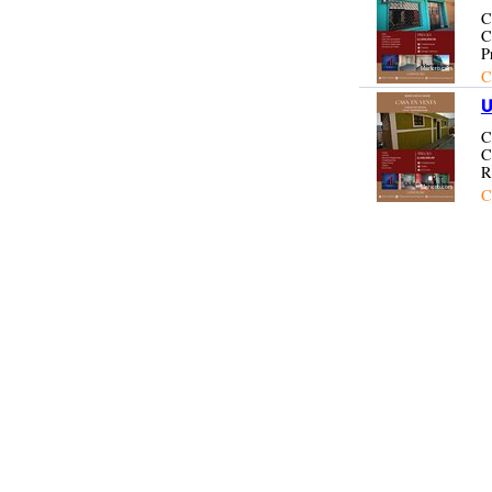
C
C
P
C
U
C
C
R
C