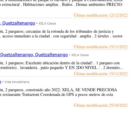
tado estructural . Habitaciones amplias . Baños . Demas ambientes PRECIO:
Última modificación
12/12/2022
o, Quetzaltenango
-
XELA Casas
, 2 parqueos; cercanías de la rotonda de los tribunales de justicia y
 acceso inmediato a la ciudad . con seguridad . amplia . 2 niveles . sector
Última modificación
15/11/2022
, Quetzaltenango, Quetzaltenango
-
XELA Casas
n, 1 parqueos; Excelente ubicación dentro de la ciudad! . 1 parqueo con
 dormitorio) . lavandería . patio pequeño Y EN 2DO NIVEL : . 2 dormito...
Última modificación
15/11/2022
o
-
Vida Inmobiliaria
rucción, 2 parqueos, construido año 2022; XELA, SE VENDE PRECIOSA
taurante Tentazioni Coordenada de GPS a pocos metros de esta
Última modificación
25/10/2022