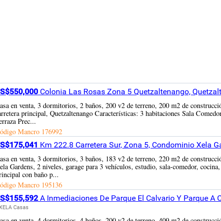
S$550,000
Colonia Las Rosas Zona 5 Quetzaltenango, Quetzal
asa en venta, 3 dormitorios, 2 baños, 200 v2 de terreno, 200 m2 de construcci
arretera principal, Quetzaltenango Características: 3 habitaciones Sala Comed
erraza Prec...
ódigo Mancro
176992
S$175,041
Km 222.8 Carretera Sur, Zona 5, Condominio Xela G
asa en venta, 3 dormitorios, 3 baños, 183 v2 de terreno, 220 m2 de construc
ela Gardens, 2 niveles, garage para 3 vehículos, estudio, sala-comedor, cocina, 
rincipal con baño p...
ódigo Mancro
195136
S$155,592
A Inmediaciones De Parque El Calvario Y Parque A 
XELA Casas
asa en venta, 4 dormitorios, 4 baños, 200 v2 de terreno, 409 m2 de construcci