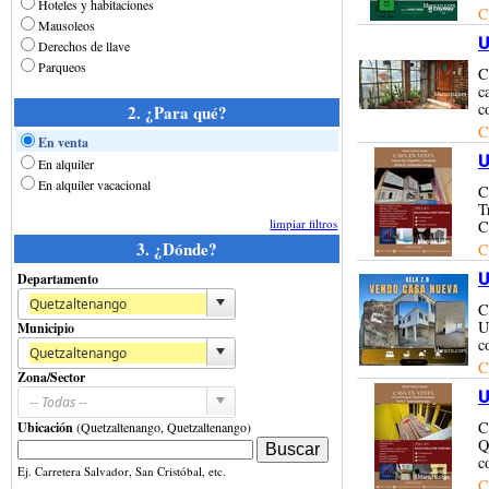
Hoteles y habitaciones
C
Mausoleos
U
Derechos de llave
Parqueos
C
c
c
2. ¿Para qué?
C
En venta
U
En alquiler
En alquiler vacacional
C
T
limpiar filtros
C
3. ¿Dónde?
C
U
Departamento
C
U
Municipio
c
C
Zona/Sector
U
C
Ubicación
(Quetzaltenango, Quetzaltenango)
Q
c
Ej. Carretera Salvador, San Cristóbal, etc.
C