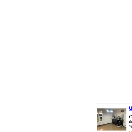
U
C
d
v