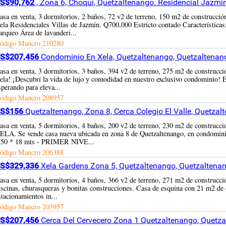
S$90,762
, Zona 6, Choqui, Quetzaltenango. Residencial Jazmi
asa en venta, 3 dormitorios, 2 baños, 72 v2 de terreno, 150 m2 de co
ela Residenciales Villas de Jazmín. Q700,000 Estricto contado Característi
arqueo Área de lavanderí...
ódigo Mancro
210280
S$207,456
Condominio En Xela, Quetzaltenango, Quetzaltenan
asa en venta, 3 dormitorios, 3 baños, 394 v2 de terreno, 275 m2 de construcció
ela! ¡Descubrí la vida de lujo y comodidad en nuestro exclusivo condominio! E
sperando para eleva...
ódigo Mancro
208957
S$156
Quetzaltenango, Zona 8, Cerca Colegio El Valle, Quetza
asa en venta, 5 dormitorios, 4 baños, 200 v2 de terreno, 230 m2 de const
ELA. Se vende casa nueva ubicada en zona 8 de Quetzaltenango, en condomini
.50 * 18 mts - PRIMER NIVE...
ódigo Mancro
206388
S$329,336
Xela Gardens Zona 5, Quetzaltenango, Quetzaltena
asa en venta, 5 dormitorios, 4 baños, 366 v2 de terreno, 271 m2 de construcció
iscinas, churasqueras y bonitas construcciones. Casa de esquina con 21 m2 de 
stacionamientos in...
ódigo Mancro
203957
S$207,456
Cerca Del Cervecero Zona 1 Quetzaltenango, Quetza