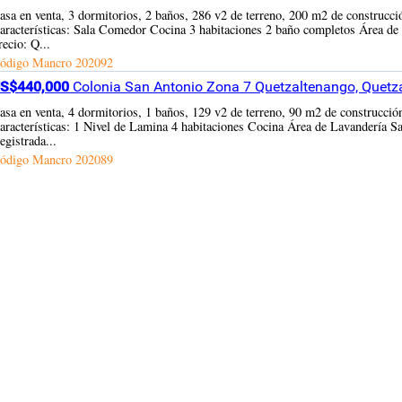
asa en venta, 3 dormitorios, 2 baños, 286 v2 de terreno, 200 m2 de construcc
aracterísticas: Sala Comedor Cocina 3 habitaciones 2 baño completos Área de 
recio: Q...
ódigo Mancro
202092
S$440,000
Colonia San Antonio Zona 7 Quetzaltenango, Quetz
asa en venta, 4 dormitorios, 1 baños, 129 v2 de terreno, 90 m2 de construcci
aracterísticas: 1 Nivel de Lamina 4 habitaciones Cocina Área de Lavandería S
egistrada...
ódigo Mancro
202089