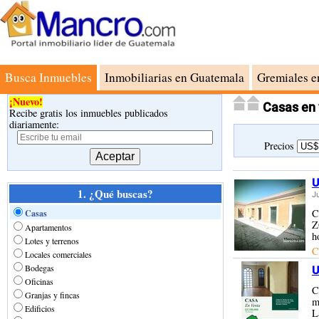
Busca Inmuebles
Inmobiliarias en Guatemala
Gremiales e
¡Nuevo!
Casas en 
Recibe gratis los inmuebles publicados
diariamente:
Precios
U
1. ¿Qué buscas?
J
C
Casas
Z
Apartamentos
h
Lotes y terrenos
C
Locales comerciales
Bodegas
U
Oficinas
C
Granjas y fincas
m
Edificios
L