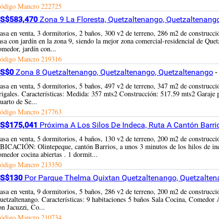
ódigo Mancro
222725
S$583,470
Zona 9 La Floresta, Quetzaltenango, Quetzaltenang
asa en venta, 3 dormitorios, 2 baños, 300 v2 de terreno, 286 m2 de const
asa con jardín en la zona 9, siendo la mejor zona comercial-residencial de Quetz
omedor, jardín con...
ódigo Mancro
219316
S$0
Zona 8 Quetzaltenango, Quetzaltenango, Quetzaltenango
-
asa en venta, 5 dormitorios, 5 baños, 497 v2 de terreno, 347 m2 de construcc
rigales. Características: Medida: 357 mts2 Construcción: 517.59 mts2 Garaje
uarto de Se...
ódigo Mancro
217763
S$175,041
Próxima A Los Silos De Indeca, Ruta A Cantón Barri
asa en venta, 5 dormitorios, 4 baños, 130 v2 de terreno, 200 m2 de con
BICACIÓN: Olintepeque, cantón Barrios, a unos 3 minutos de los hilos de 
omedor cocina abiertas . 1 dormit...
ódigo Mancro
213350
S$130
Por Parque Thelma Quixtan Quetzaltenango, Quetzalten
asa en venta, 9 dormitorios, 5 baños, 286 v2 de terreno, 200 m2 de construcc
uetzaltenango. Características: 9 habitaciones 5 baños Sala Cocina, Comedor 
on Jacuzzi, Co...
ódigo Mancro
210734