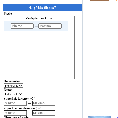
4. ¿Más filtros?
Precio
Cualquier precio
---
Dormitorios
Baños
Superficie terreno
( v2 )
---
Superficie construcción
( m2 )
---
Obra nueva/usada