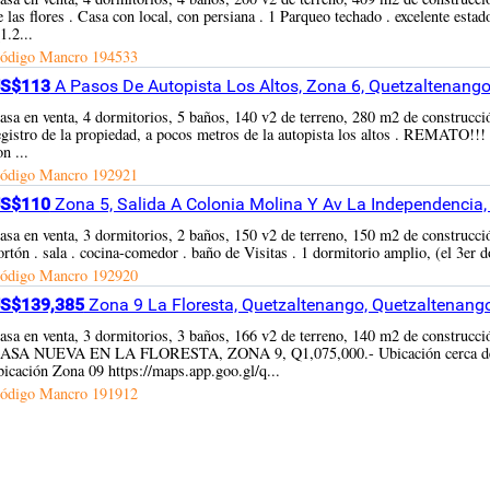
e las flores . Casa con local, con persiana . 1 Parqueo techado . excelente es
1.2...
ódigo Mancro
194533
S$113
A Pasos De Autopista Los Altos, Zona 6, Quetzaltenang
asa en venta, 4 dormitorios, 5 baños, 140 v2 de terreno, 280 m2 de construcción
egistro de la propiedad, a pocos metros de la autopista los altos . REMATO!!! .
on ...
ódigo Mancro
192921
S$110
Zona 5, Salida A Colonia Molina Y Av La Independencia
asa en venta, 3 dormitorios, 2 baños, 150 v2 de terreno, 150 m2 de construcció
ortón . sala . cocina-comedor . baño de Visitas . 1 dormitorio amplio, (el 3er
ódigo Mancro
192920
S$139,385
Zona 9 La Floresta, Quetzaltenango, Quetzaltenang
asa en venta, 3 dormitorios, 3 baños, 166 v2 de terreno, 140 m2 de const
ASA NUEVA EN LA FLORESTA, ZONA 9, Q1,075,000.- Ubicación cerca de res
bicación Zona 09 https://maps.app.goo.gl/q...
ódigo Mancro
191912