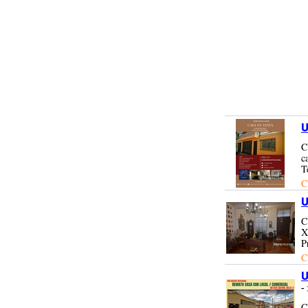
U
C
c
T
C
U
C
X
P
C
U
-
C