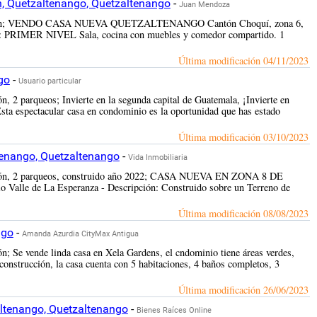
n, Quetzaltenango, Quetzaltenango
-
Juan Mendoza
nstrucción; VENDO CASA NUEVA QUETZALTENANGO Cantón Choquí, zona 6,
cas: PRIMER NIVEL Sala, cocina con muebles y comedor compartido. 1
Última modificación
04/11/2023
go
-
Usuario particular
n, 2 parqueos; Invierte en la segunda capital de Guatemala, ¡Invierte en
sta espectacular casa en condominio es la oportunidad que has estado
Última modificación
03/10/2023
ltenango, Quetzaltenango
-
Vida Inmobiliaria
rucción, 2 parqueos, construido año 2022; CASA NUEVA EN ZONA 8 DE
o Valle de La Esperanza - Descripción: Construido sobre un Terreno de
Última modificación
08/08/2023
ngo
-
Amanda Azurdia CityMax Antigua
n; Se vende linda casa en Xela Gardens, el cndominio tiene áreas verdes,
construcción, la casa cuenta con 5 habitaciones, 4 baños completos, 3
Última modificación
26/06/2023
ltenango, Quetzaltenango
-
Bienes Raíces Online