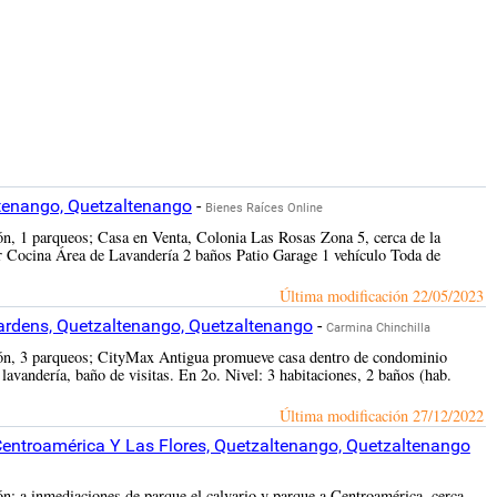
tenango, Quetzaltenango
-
Bienes Raíces Online
ón, 1 parqueos; Casa en Venta, Colonia Las Rosas Zona 5, cerca de la
or Cocina Área de Lavandería 2 baños Patio Garage 1 vehículo Toda de
Última modificación
22/05/2023
ardens, Quetzaltenango, Quetzaltenango
-
Carmina Chinchilla
ción, 3 parqueos; CityMax Antigua promueve casa dentro de condominio
lavandería, baño de visitas. En 2o. Nivel: 3 habitaciones, 2 baños (hab.
Última modificación
27/12/2022
Centroamérica Y Las Flores, Quetzaltenango, Quetzaltenango
ón; a inmediaciones de parque el calvario y parque a Centroamérica, cerca