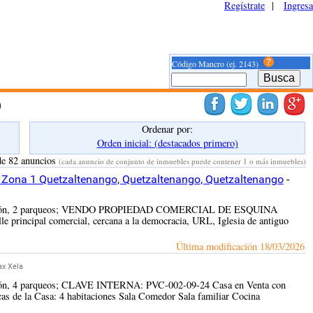
Regístrate
|
Ingresa
Código Mancro (ej. 2143)
)
Ordenar por:
Orden inicial: (destacados primero)
de 82 anuncios
(cada anuncio de conjunto de inmuebles puede contener 1 o más inmuebles)
, Zona 1 Quetzaltenango, Quetzaltenango, Quetzaltenango
-
onstrucción, 2 parqueos; VENDO PROPIEDAD COMERCIAL DE ESQUINA
lle principal comercial, cercana a la democracia, URL, Iglesia de antiguo
Última modificación
18/03/2026
ax Xela
rucción, 4 parqueos; CLAVE INTERNA: PVC-002-09-24 Casa en Venta con
cas de la Casa: 4 habitaciones Sala Comedor Sala familiar Cocina