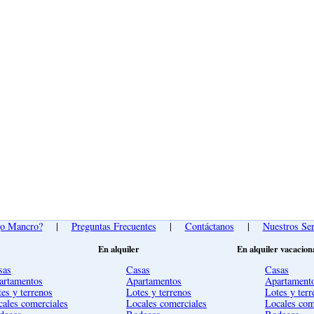
go Mancro?
|
Preguntas Frecuentes
|
Contáctanos
|
Nuestros Ser
En alquiler
En alquiler vacacion
sas
Casas
Casas
artamentos
Apartamentos
Apartament
es y terrenos
Lotes y terrenos
Lotes y terr
cales comerciales
Locales comerciales
Locales com