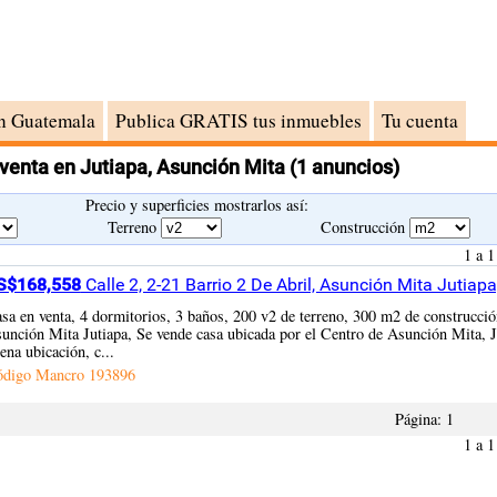
n Guatemala
Publica GRATIS tus inmuebles
Tu cuenta
venta en Jutiapa, Asunción Mita
(1 anuncios)
Precio y superficies mostrarlos así:
Terreno
Construcción
1 a 1
S$168,558
Calle 2, 2-21 Barrio 2 De Abril, Asunción Mita Jutiap
sa en venta, 4 dormitorios, 3 baños, 200 v2 de terreno, 300 m2 de construcc
unción Mita Jutiapa, Se vende casa ubicada por el Centro de Asunción Mita, J
ena ubicación, c...
ódigo Mancro
193896
Página:
1
1 a 1