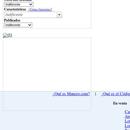
Características
¿Cómo funciona?
Publicados
¿Qué es Mancro.com?
|
¿Qué es el Códi
En venta
Ca
Ap
Lot
Lo