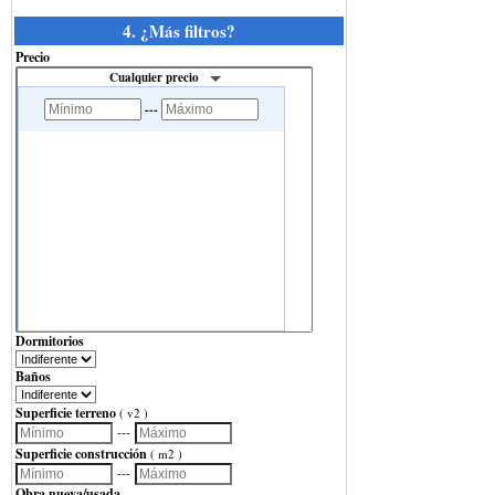
4. ¿Más filtros?
Precio
Cualquier precio
---
Dormitorios
Baños
Superficie terreno
( v2 )
---
Superficie construcción
( m2 )
---
Obra nueva/usada