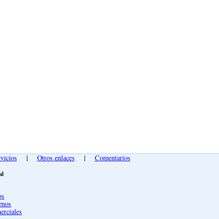
vicios
|
Otros enlaces
|
Comentarios
al
os
enos
erciales