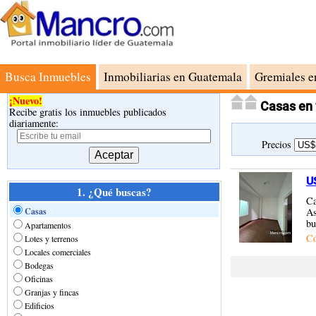
Busca Inmuebles
Inmobiliarias en Guatemala
Gremiales e
¡Nuevo!
Casas en 
Recibe gratis los inmuebles publicados
diariamente:
Precios
U
1. ¿Qué buscas?
Ca
Casas
As
bu
Apartamentos
C
Lotes y terrenos
Locales comerciales
Bodegas
Oficinas
Granjas y fincas
Edificios