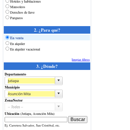
Hoteles y habitaciones
Mausoleos
Derechos de llave
Parqueos
2. ¿Para qué?
En venta
En alquiler
En alquiler vacacional
limpiar filtros
3. ¿Dónde?
Departamento
Municipio
Zona/Sector
Ubicación
(Jutiapa, Asunción Mita)
Ej. Carretera Salvador, San Cristóbal, etc.