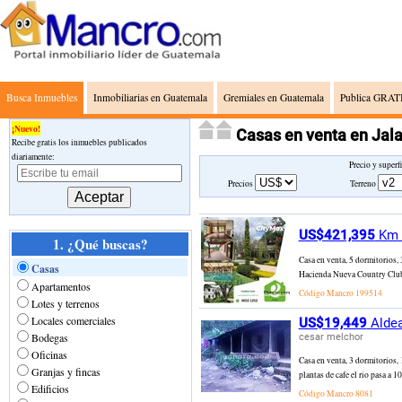
Busca Inmuebles
Inmobiliarias en Guatemala
Gremiales en Guatemala
Publica GRATI
¡Nuevo!
Casas en venta en Jal
Recibe gratis los inmuebles publicados
diariamente:
Precio y superf
Precios
Terreno
US$421,395
Km 2
1. ¿Qué buscas?
Casa en venta, 5 dormitorios,
Casas
Hacienda Nueva Country Club, 
Apartamentos
Código Mancro
199514
Lotes y terrenos
Locales comerciales
US$19,449
Aldea
Bodegas
cesar melchor
Oficinas
Casa en venta, 3 dormitorios, 
Granjas y fincas
plantas de cafe el rio pasa a
Edificios
Código Mancro
8081