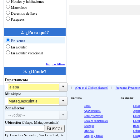
Hoteles y habitaciones
Mausoleos
Derechos de llave
Parqueos
2. ¿Para qué?
En venta
En alquiler
En alquiler vacacional
limpiar filtros
3. ¿Dónde?
Departamento
¿Qué es Mancro.com?
|
¿Qué es el Código Mancro?
|
Preguntas Frecuente
Municipio
En venta
En alquiler
Casas
Casas
Zona/Sector
Apartamentos
Apar
Lotes y terrenos
Lotes
Locales comerciales
Local
Ubicación
(Jalapa, Mataquescuintla)
Bodegas
Bode
Oficinas
Ofici
Ej. Carretera Salvador, San Cristóbal, etc.
Granjas y fincas
Granj