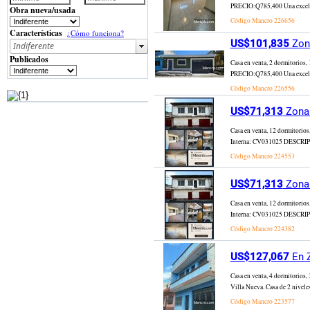
PRECIO:Q785,400 Una excelente 
Obra nueva/usada
Código Mancro
226656
Características
¿Cómo funciona?
US$101,835
Zona
Publicados
Casa en venta, 2 dormitori
PRECIO:Q785,400 Una excelente 
Código Mancro
226556
US$71,313
Zona 
Casa en venta, 12 dormitorios
Interna: CV031025 DESCRIPCIÓN
Código Mancro
224553
US$71,313
Zona 
Casa en venta, 12 dormitorios
Interna: CV031025 DESCRIPCIÓN
Código Mancro
224382
US$127,067
En Z
Casa en venta, 4 dormitorio
Villa Nueva. Casa de 2 niveles,
Código Mancro
223577