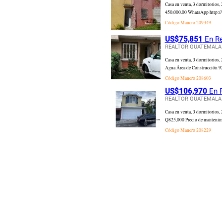
Casa en venta, 3 dormitorios
450,000.00 WhatsApp http:/
Código Mancro
209349
US$75,851
En Re
REALTOR GUATEMALA
Casa en venta, 3 dormitorios,
Agua Área de Construcción 92
Código Mancro
208603
US$106,970
En R
REALTOR GUATEMALA
Casa en venta, 3 dormitorios,
Q825,000 Precio de mantenimi
Código Mancro
208229