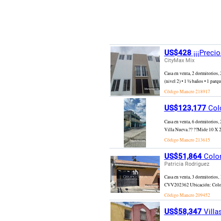
US$428
¡¡¡Preci
CityMax Mix
Casa en venta, 2 dormitorios,
(nivel 2) • 1 ½ baños • 1 parqu
Código Mancro
218917
US$123,177
Colo
Casa en venta, 6 dormitorio
Villa Nueva.?? ??Mide 10 X 20
Código Mancro
213615
US$51,864
Colon
Patricia Rodriguez
Casa en venta, 3 dormitorios,
CVV202362 Ubicación: Colonia
Código Mancro
209452
US$58,347
Villa