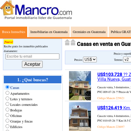
Busca Inmuebles
Inmobiliarias en Guatemala
Gremiales en Guatemala
Publica GRATI
¡Nuevo!
Casas en venta en Gua
Recibe gratis los inmuebles publicados
diariamente:
Precio y superf
Precios
Terreno
US$103,728
?? Z
1. ¿Qué buscas?
Villa Nueva, Gua
Casas
Casa en venta, 3 dormitorios,
PVC-009-07-26 ?? Precio de Ve
Apartamentos
Código Mancro
229821
Lotes y terrenos
Locales comerciales
US$126,419
Km 1
Bodegas
Oficinas
Casa en venta, 4 dormitorios,
Granjas y fincas
PVC-010-05-26 ?? Km 18.5 CA-9
Edificios
Código Mancro
228897