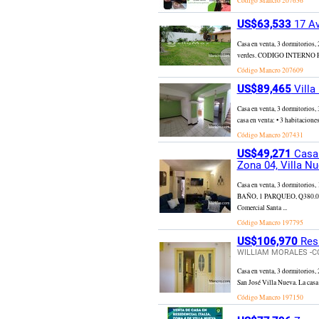
Código Mancro
207636
US$63,533
17 Av
Casa en venta, 3 dormitorios
verdes. CODIGO INTERNO PVC
Código Mancro
207609
US$89,465
Villa
Casa en venta, 3 dormitorios,
casa en venta: • 3 habitacione
Código Mancro
207431
US$49,271
Casa 
Zona 04, Villa N
Casa en venta, 3 dormitori
BAÑO, 1 PARQUEO, Q380.000*
Comercial Santa ...
Código Mancro
197795
US$106,970
Resi
WILLIAM MORALES -C
Casa en venta, 3 dormitorios,
San José Villa Nueva. La casa 
Código Mancro
197150