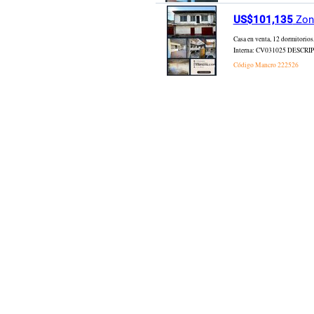
US$101,135
Zona
Casa en venta, 12 dormitorios
Interna: CV031025 DESCRIPCIÓN
Código Mancro
222526