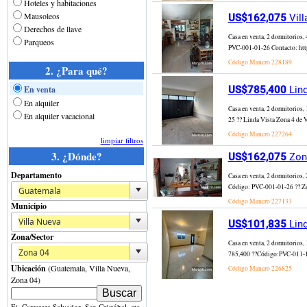
Hoteles y habitaciones
Mausoleos
US$162,075
Vill
Derechos de llave
Casa en venta, 2 dormitorios
Parqueos
PVC-001-01-26 Contacto: https
Código Mancro
228189
2. ¿Para qué?
En venta
US$785,400
Lind
En alquiler
Casa en venta, 2 dormitorios,
En alquiler vacacional
25 ?? Linda Vista Zona 4 de Vi
Código Mancro
227264
limpiar filtros
3. ¿Dónde?
US$162,075
Zona
Departamento
Casa en venta, 2 dormitorios,
Código: PVC-001-01-26 ?? Zona
Código Mancro
227133
Municipio
US$101,835
Lind
Zona/Sector
Casa en venta, 2 dormitorios,
785,400 ??Código:PVC-011-10-2
Ubicación
(Guatemala, Villa Nueva,
Código Mancro
226825
Zona 04)
Ej. Carretera Salvador, San Cristóbal, etc.