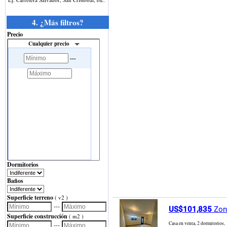
4. ¿Más filtros?
Precio
Cualquier precio
---
Dormitorios
Baños
Superficie terreno
( v2 )
---
US$101,835
Zona
Superficie construcción
( m2 )
Casa en venta, 2 dormitori
---