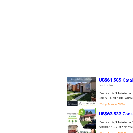
US$61,589
Catal
particular
Casa en venta, 3 dormitorios, 
Casa de 1 nivel * sala - comed
Código Mancro
207667
US$63,533
Zona 
Casa en venta, 3 dormitorios
de terreno 332.73 m2 *Medida