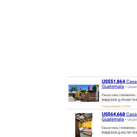
US$51,864
Casa 
Guatemala
-
Usuari
Casa en venta, 3 dormitori
PARQUEOS, Q.399,000* FUERA 
Código Mancro
213580
US$64,668
Casa 
Guatemala
-
Usuari
Casa en venta, 3 dormitori
PARQUEOS, Q.498,750* FUERA