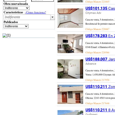
Código Mancro
221065
Obra nueva/usada
US$101,135
Casa
Características
¿Cómo funciona?
Citymax Adv
Casa en venta, 5 dormitorios
Publicados
Residencial Se permite masco
Código Mancro
220887
US$178,283
En Z
Casa en venta, 4 dormitorios,
0348 Email: d.flamenco@citym
Código Mancro
220586
US$188,007
Jard
Advance
Casa en venta, 4 dormitorios
Venta: 1,450,000 Citymax-Adva
Código Mancro
217958
US$110,211
Zona
Casa en venta, 8 dormitorios
Oficina: 2243 4503 www.prom
Código Mancro
217648
US$110,211
8 Av
Quiñonez