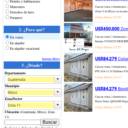
Hoteles y habitaciones
Mausoleos
Casa en venta, 4 dormitorios,
Zona 11 de Mixco, en un area b
Derechos de llave
Parqueos
Código Mancro
222761
2. ¿Para qué?
US$450,000
Zona
En venta
Casa en venta, 7 dormitorios,
Interna: CV030225 DESCRIPCIÓ
En alquiler
Código Mancro
222757
En alquiler vacacional
limpiar filtros
US$84,279
Colon
3. ¿Dónde?
Casa en venta, 3 dormitorios
PVC-018-11-24 Teléfono:4768-
Departamento
Código Mancro
221127
Municipio
US$84,279
Bonit
Casa en venta, 3 dormitorios
Zona/Sector
Precio Venta: Q650,000 Negoci
Código Mancro
221070
Ubicación
(Guatemala, Mixco, Zona
11)
Ej. Carretera Salvador, San Cristóbal, etc.