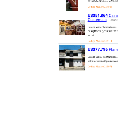
015-03-24 Teléfono: 4768-8019
Código Mancro
214808
US$51,864
Casa 
Guatemala
-
Usuari
Casa en venta, 3 dormitori
PARQUEOS, Q.399,999* FUERA D
un cal...
Código Mancro
214411
US$77,796
Plane
Casa en venta, 4 dormitorios,
antonio.sarceno@promax.com.
Código Mancro
213971