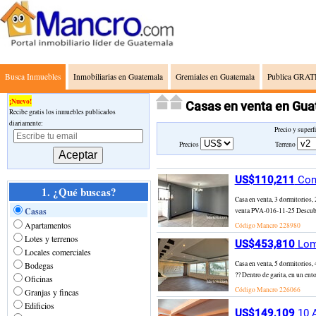
Busca Inmuebles
Inmobiliarias en Guatemala
Gremiales en Guatemala
Publica GRATI
¡Nuevo!
Casas en venta en Gua
Recibe gratis los inmuebles publicados
diariamente:
Precio y superf
Precios
Terreno
US$110,211
Cond
1. ¿Qué buscas?
Casa en venta, 3 dormitorios,
Casas
venta PVA-016-11-25 Descubre 
Apartamentos
Código Mancro
228980
Lotes y terrenos
US$453,810
Loma
Locales comerciales
Casa en venta, 5 dormitorios,
Bodegas
?? Dentro de garita, en un ent
Oficinas
Código Mancro
226066
Granjas y fincas
Edificios
US$149,109
10 A