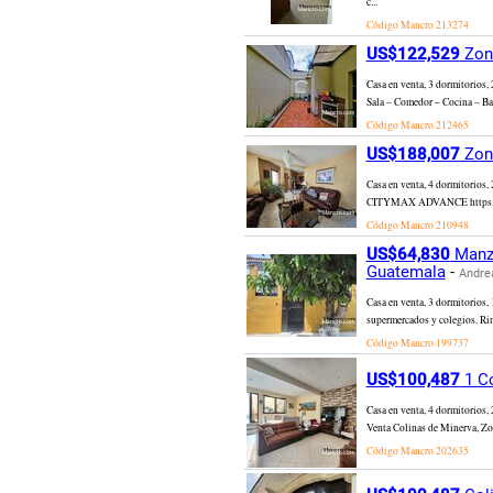
c...
Código Mancro
213274
US$122,529
Zona
Casa en venta, 3 dormitorios,
Sala – Comedor – Cocina – Baño
Código Mancro
212465
US$188,007
Zona
Casa en venta, 4 dormitorios
CITYMAX ADVANCE https://man
Código Mancro
210948
US$64,830
Manza
Guatemala
-
Andre
Casa en venta, 3 dormitorios, 
supermercados y colegios. Rinc
Código Mancro
199737
US$100,487
1 Co
Casa en venta, 4 dormitorios
Venta Colinas de Minerva, Zon
Código Mancro
202635