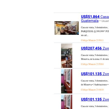
US$51,864
Casa 
Guatemala
-
Usuari
Casa en venta, 3 dormitori
PARQUEOS, Q.399,999* FUERA D
un cal...
Código Mancro
215011
US$207,456
Zona
Casa en venta, 5 dormitorios,
Minerva, en la zona 11 de mixc
Código Mancro
215004
US$101,135
Zona
Casa en venta, 3 dormitorios
de Minerva • 3 habitaciones • 
Código Mancro
214810
US$101,135
Zona
Casa en venta, 3 dormitorios