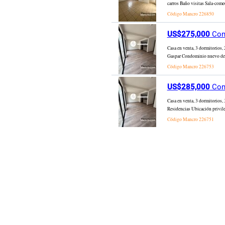
carros Baño visitas Sala-com
Código Mancro
226850
US$275,000
Cond
Casa en venta, 3 dormitorios,
Gaspar Condominio nuevo de 3
Código Mancro
226753
US$285,000
Cond
Casa en venta, 3 dormitorios,
Residencias Ubicación privile
Código Mancro
226751