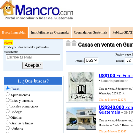
Busca Inmuebles
Inmobiliarias en Guatemala
Gremiales en Guatemala
Publica GRATI
¡Nuevo!
Casas en venta en Gu
Recibe gratis los inmuebles publicados
diariamente:
Precio y superf
Precios
Terreno
US$100
En Fores
1. ¿Qué buscas?
-
Usuario particular
Casas
Casa en venta, 5 dormitorios,
WhatsApp 5258 2514.
Apartamentos
Código Mancro
228271
Lotes y terrenos
Locales comerciales
US$340,000
Zona
Bodegas
Guatemala
-
ONE R
Oficinas
Casa en venta, 4 dormitorios,
Granjas y fincas
Dormitorio * Sala * Baño comp
Edificios
Código Mancro
228547