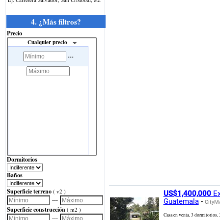
4. ¿Más filtros?
Precio
Cualquier precio
---
Dormitorios
Baños
Superficie terreno
( v2 )
US$1,400,000
Ex
---
Guatemala
-
CityM
Superficie construcción
( m2 )
Casa en venta, 3 dormitorios
---