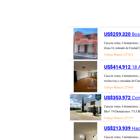
US$259,320
Bosq
Casa en venta, 3 dormitorios,
Zona 16, rodeado de Ciudad Cay
Código Mancro
227822
US$414,912
18 A
Casa en venta, 4 dormitorios, 
exclusivas y cotizadas de Ciu
Código Mancro
227660
US$353,972
Cond
Casa en venta, 4 dormitorios,
Mts² ??4 Dormitorios ??3.5 Ba
Código Mancro
227175
US$213,939
Haci
Casa en venta, 3 dormitorios