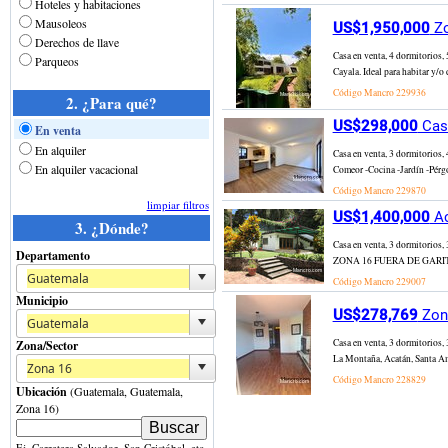
Hoteles y habitaciones
Mausoleos
US$1,950,000
Zo
Derechos de llave
Casa en venta, 4 dormitorios
Parqueos
Cayala. Ideal para habitar y/o 
Código Mancro
229936
2. ¿Para qué?
US$298,000
Casa
En venta
En alquiler
Casa en venta, 3 dormitorios,
En alquiler vacacional
Comeor -Cocina -Jardín -Pérgol
Código Mancro
229870
limpiar filtros
US$1,400,000
Ac
3. ¿Dónde?
Casa en venta, 3 dormitorio
Departamento
ZONA 16 FUERA DE GARITA Vent
Código Mancro
229007
Municipio
US$278,769
Zona
Casa en venta, 3 dormitorios,
Zona/Sector
La Montaña, Acatán, Santa Ame
Código Mancro
228829
Ubicación
(Guatemala, Guatemala,
Zona 16)
Ej. Carretera Salvador, San Cristóbal, etc.