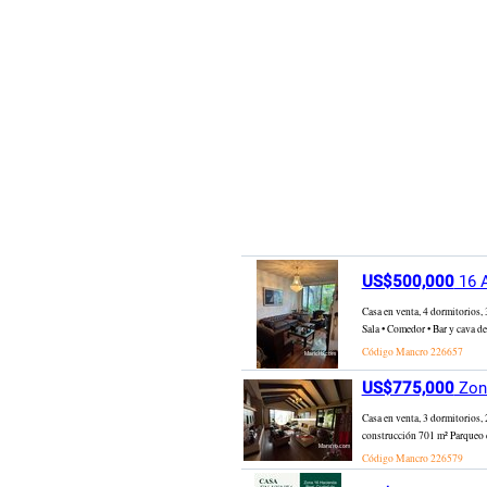
US$500,000
16 A
Casa en venta, 4 dormitorios, 
Sala • Comedor • Bar y cava de
Código Mancro
226657
US$775,000
Zona
Casa en venta, 3 dormitorios,
construcción 701 m² Parqueo c
Código Mancro
226579