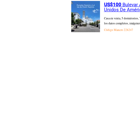
US$100
Bulevar 
Unidos De Améri
Casa en venta, 5 dormitorios,
los datos completos, imágenes,
Código Mancro
228247