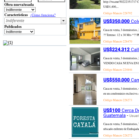
http://wa.me/50222351717 C
Obra nueva/usada
USD1,400,...
Código Mancro
228792
Características
¿Cómo funciona?
US$350,000
Colo
Publicados
Casa en venta, 3 dormitorios
?? Terreno: 12 x 30 Mts *?? 
Código Mancro
228470
US$224,312
Call
Casa en venta, 3 dormitorios,
VENDO CASA NUEVA EN PIEDR
Código Mancro
224846
US$550,000
Camp
Casa en venta, 3 dormitorios,
en un condominio exclusivo, c
Código Mancro
228273
US$100
Cerca De
Guatemala
-
Usuari
Casa en venta, 5 dormitorios, 
ubicado enfrente de Embajada 
Código Mancro
228272