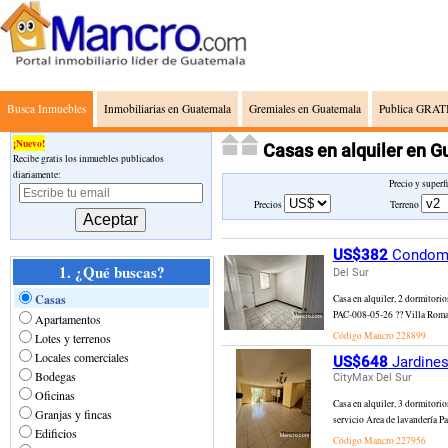
Busca Inmuebles
Inmobiliarias en Guatemala
Gremiales en Guatemala
Publica GRATI
¡Nuevo!
Casas en alquiler en G
Recibe gratis los inmuebles publicados
diariamente:
Precio y superf
Precios
Terreno
US$382
Condomin
1. ¿Qué buscas?
Del Sur
Casas
Casa en alquiler, 2 dormitori
PAC-008-05-26 ?? Villa Romana 
Apartamentos
Código Mancro
228899
Lotes y terrenos
Locales comerciales
US$648
Jardines
Bodegas
CityMax Del Sur
Oficinas
Casa en alquiler, 3 dormitori
Granjas y fincas
servicio Area de lavandería P
Edificios
Código Mancro
227956