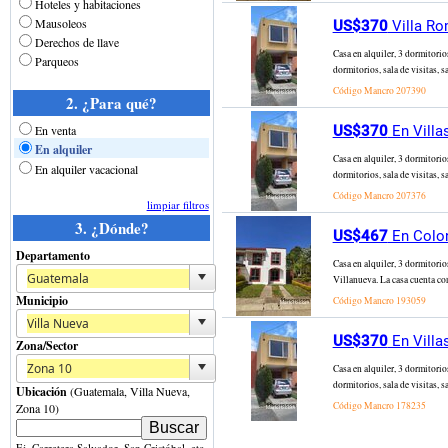
Hoteles y habitaciones
Mausoleos
US$370
Villa Ro
Derechos de llave
Casa en alquiler, 3 dormitorio
Parqueos
dormitorios, sala de visitas, s
Código Mancro
207390
2. ¿Para qué?
En venta
US$370
En Villa
En alquiler
Casa en alquiler, 3 dormitorio
En alquiler vacacional
dormitorios, sala de visitas, s
Código Mancro
207376
limpiar filtros
3. ¿Dónde?
US$467
En Colon
Departamento
Casa en alquiler, 3 dormitori
Villanueva. La casa cuenta con
Municipio
Código Mancro
193059
US$370
En Villa
Zona/Sector
Casa en alquiler, 3 dormitorio
dormitorios, sala de visitas, s
Ubicación
(Guatemala, Villa Nueva,
Código Mancro
178235
Zona 10)
Ej. Carretera Salvador, San Cristóbal, etc.