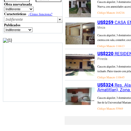
Casa en alquiler, 3 dormito
Obra nueva/usada
Nueva, con amenidades accesib
Código Mancro
164216
Características
¿Cómo funciona?
US$259
CASA EN
Publicados
Meza
Casa en alquiler, 3 dormitorio
cuenta con sala, comedor, coci
Código Mancro
116613
US$220
RESIDEN
Pineda
Casa en alquiler, 3 dormitori
techado. Patio trasero con pil
Código Mancro
110645
US$324
Res. Ala
Amatitlan), Zona
Casa en alquiler, 3 dormito
Sur de la Universidad Mariano
Código Mancro
55969