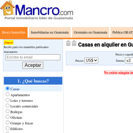
Busca Inmuebles
Inmobiliarias en Guatemala
Gremiales en Guatemala
Publica GRATI
¡Nuevo!
Casas en alquiler en
Recibe gratis los inmuebles publicados
diariamente:
Precio y superf
Precios
Terreno
No existe ningún i
1. ¿Qué buscas?
Casas
Apartamentos
Lotes y terrenos
Locales comerciales
Bodegas
Oficinas
Granjas y fincas
Edificios