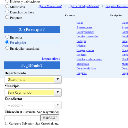
Hoteles y habitaciones
Mausoleos
¿Qué es Mancro.com?
|
¿Qué es el Código Mancro?
|
Preguntas Frecuente
Derechos de llave
En venta
En alquiler
Parqueos
Casas
Casas
Apartamentos
Apar
2. ¿Para qué?
Lotes y terrenos
Lotes
Locales comerciales
Local
En venta
Bodegas
Bode
En alquiler
Oficinas
Ofici
En alquiler vacacional
Granjas y fincas
Granj
Edificios
Edifi
limpiar filtros
Hoteles y habitaciones
Hotel
Mausoleos
Maus
3. ¿Dónde?
Derechos de llave
Derec
Departamento
Parqueos
Parqu
Municipio
Zona/Sector
Ubicación
(Guatemala, San Raymundo)
Ej. Carretera Salvador, San Cristóbal, etc.