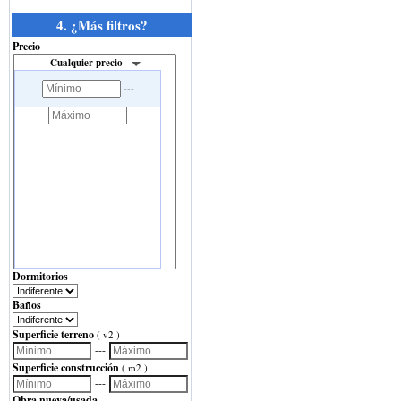
4. ¿Más filtros?
Precio
Cualquier precio
---
Dormitorios
Baños
Superficie terreno
( v2 )
---
Superficie construcción
( m2 )
---
Obra nueva/usada