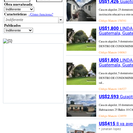
US$1,426
Guajit
Obra nueva/usada
Casa en alquiler, 25 dormitor
Características
¿Cómo funciona?
institución educativa u otro 
Código Mancro
158541
Publicados
US$1,800
LINDA 
Guatemala, Guat
Casa en alquiler, 5 dormit
DENTRO DE CONDOMINIO ARRAZO
Código Mancro
148063
US$1,800
LINDA 
Guatemala, Guat
Casa en alquiler, 5 dormit
DENTRO DE CONDOMINIO ARRAZ
sal...
Código Mancro
146527
US$2,593
Guiaji
Casa en alquiler, 10 dormito
Habitaciones 25 Baños 10 CASA
Código Mancro
124959
US$415
8 va ave
-
jonatan lopez