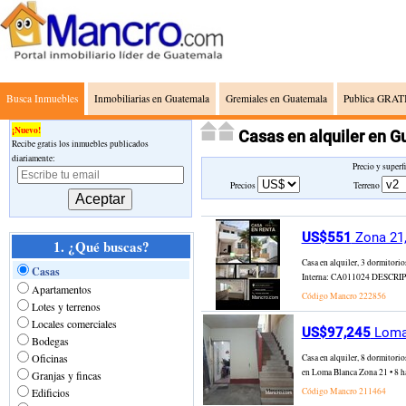
Busca Inmuebles
Inmobiliarias en Guatemala
Gremiales en Guatemala
Publica GRATI
¡Nuevo!
Casas en alquiler en 
Recibe gratis los inmuebles publicados
diariamente:
Precio y superf
Precios
Terreno
US$551
Zona 21,
1. ¿Qué buscas?
Casa en alquiler, 3 dormitori
Casas
Interna: CA011024 DESCRIPCIÓ
Apartamentos
Código Mancro
222856
Lotes y terrenos
Locales comerciales
US$97,245
Loma 
Bodegas
Oficinas
Casa en alquiler, 8 dormitori
en Loma Blanca Zona 21 • 8 hab
Granjas y fincas
Edificios
Código Mancro
211464