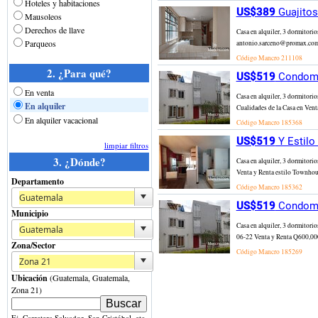
Hoteles y habitaciones
US$389
Guajitos
Mausoleos
Derechos de llave
Casa en alquiler, 3 dormitori
Parqueos
antonio.sarceno@promax.com.g
Código Mancro
211108
2. ¿Para qué?
US$519
Condomin
En venta
Casa en alquiler, 3 dormitor
En alquiler
Cualidades de la Casa en Venta
En alquiler vacacional
Código Mancro
185368
US$519
Y Estilo
limpiar filtros
3. ¿Dónde?
Casa en alquiler, 3 dormitori
Venta y Renta estilo Townhouse
Departamento
Código Mancro
185362
US$519
Condomin
Municipio
Casa en alquiler, 3 dormitor
06-22 Venta y Renta Q600,000 -
Zona/Sector
Código Mancro
185269
Ubicación
(Guatemala, Guatemala,
Zona 21)
Ej. Carretera Salvador, San Cristóbal, etc.