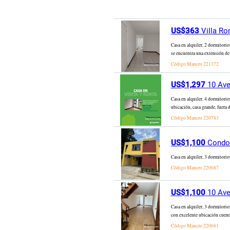
US$363
Villa Ro
Casa en alquiler, 2 dormitori
se encuentra una extensión de
Código Mancro
221372
US$1,297
10 Ave
Casa en alquiler, 4 dormitor
ubicación, casa grande, fuera 
Código Mancro
220783
US$1,100
Condom
Casa en alquiler, 3 dormitorio
Código Mancro
220687
US$1,100
10 Ave
Casa en alquiler, 3 dormitori
con excelente ubicación cuenta
Código Mancro
220681