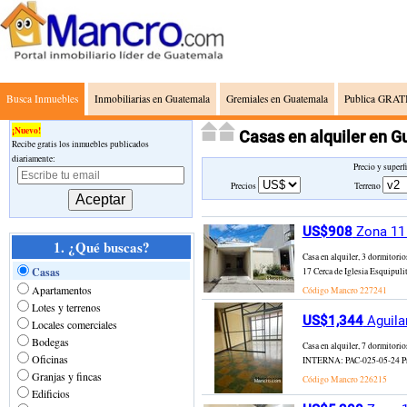
Busca Inmuebles
Inmobiliarias en Guatemala
Gremiales en Guatemala
Publica GRATI
¡Nuevo!
Casas en alquiler en 
Recibe gratis los inmuebles publicados
diariamente:
Precio y superf
Precios
Terreno
US$908
Zona 11 
1. ¿Qué buscas?
Casa en alquiler, 3 dormitori
Casas
17 Cerca de Iglesia Esquipulita
Apartamentos
Código Mancro
227241
Lotes y terrenos
US$1,344
Aguila
Locales comerciales
Bodegas
Casa en alquiler, 7 dormitor
Oficinas
INTERNA: PAC-025-05-24 Preci
Granjas y fincas
Código Mancro
226215
Edificios