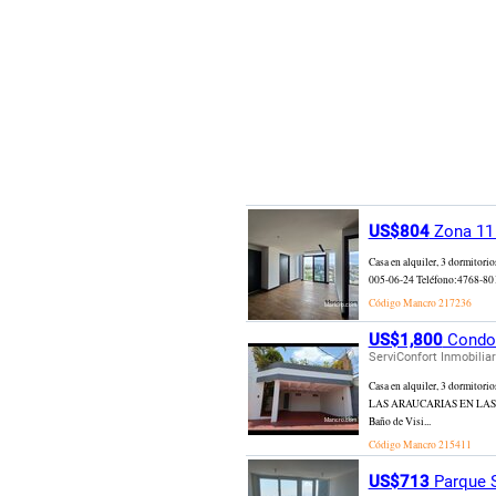
US$804
Zona 11 
Casa en alquiler, 3 dormitori
005-06-24 Teléfono:4768-8019 
Código Mancro
217236
US$1,800
Condom
ServiConfort Inmobiliar
Casa en alquiler, 3 dormit
LAS ARAUCARIAS EN LAS CHA
Baño de Visi...
Código Mancro
215411
US$713
Parque S