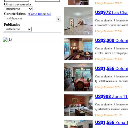
Código Mancro
226989
Obra nueva/usada
US$972
Las Char
Características
¿Cómo funciona?
Casa en alquiler, 3 dormitor
Publicados
c.escobar@citymax-mix.com h
Código Mancro
225288
US$2,000
Coloni
Casa en alquiler, 3 dormitori
niveles Primer Nivel 6 parqueo
Código Mancro
224428
US$1,556
Coloni
Casa en alquiler, 4 dormitorio
Q15,000 mensuales Ubicación pr
Código Mancro
224223
US$908
Zona 11 
Casa en alquiler, 4 dormitori
aguilar batres, mariscal, charc
Código Mancro
224189
US$1,556
Zona 1