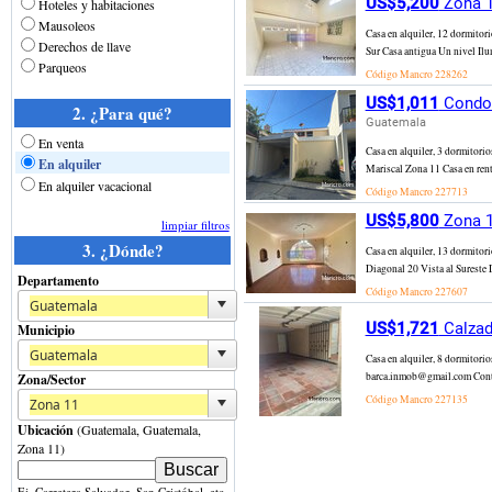
US$5,200
Zona 1
Hoteles y habitaciones
Mausoleos
Casa en alquiler, 12 dormitor
Derechos de llave
Sur Casa antigua Un nivel Ilu
Parqueos
Código Mancro
228262
US$1,011
Condom
2. ¿Para qué?
Guatemala
En venta
Casa en alquiler, 3 dormitori
En alquiler
Mariscal Zona 11 Casa en rent
En alquiler vacacional
Código Mancro
227713
US$5,800
Zona 1
limpiar filtros
3. ¿Dónde?
Casa en alquiler, 13 dormitor
Diagonal 20 Vista al Sureste 
Departamento
Código Mancro
227607
US$1,721
Calzad
Municipio
Casa en alquiler, 8 dormitori
barca.inmob@gmail.com Contact
Zona/Sector
Código Mancro
227135
Ubicación
(Guatemala, Guatemala,
Zona 11)
Ej. Carretera Salvador, San Cristóbal, etc.