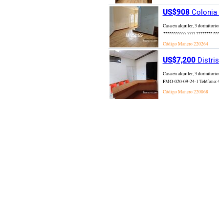
US$908
Colonia 
Casa en alquiler, 3 dormitorio
???????????? ???? ???????? ???
Código Mancro
220264
US$7,200
Distri
Casa en alquiler, 3 dormitori
PMO-020-09-24-1 Teléfono:4768
Código Mancro
220068