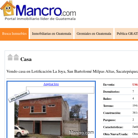
Busca Inmuebles
Inmobiliarias en Guatemala
Gremiales en Guatemala
Publica GRATI
Casa
Vendo casa en Lotificación La Joya, San Bartolomé Milpas Altas, Sacatepéque
Ampliar foto
En venta:
US$ 
Dormitorios:
7
Baños:
4
Terreno
:
194.
Construcción
:
381
Parqueos:
2
Características:
Jard
Obra Nueva/Usada:
Obra