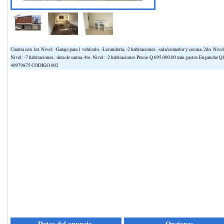
Cuenta con 1er. Nivel: -Garaje para 1 vehículo, -Lavandería, -2 habitaciones, -sala/comedor y cocina. 2do. Nivel: 
Nivel: -7 habitaciones, -área de sauna. 4to. Nivel: -2 habitaciones Precio Q 695,000.00 más gastos Enganche
40979875 CODIGO 002
Datos del anuncio
Opciones