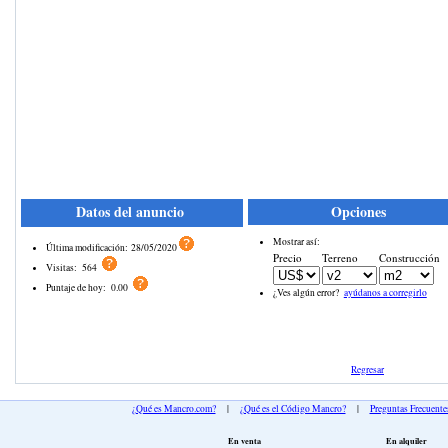
Datos del anuncio
Opciones
Mostrar así:
Última modificación:
28/05/2020
Precio
Terreno
Construcción
Visitas:
564
Puntaje de hoy:
0.00
¿Ves algún error?
ayúdanos a corregirlo
Regresar
¿Qué es Mancro.com?
|
¿Qué es el Código Mancro?
|
Preguntas Frecuente
En venta
En alquiler