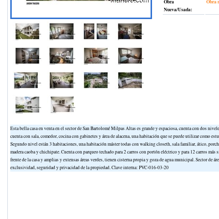
Obra
Obra 
Nueva/Usada:
Esta bella casa en venta en el sector de San Bartolomé Milpas Altas es grande y espaciosa, cuenta con dos nivele
cuenta con sala, comedor, cocina con gabinetes y área de alacena, una habitación que se puede utilizar como estu
Segundo nivel están 3 habitaciones, una habitación máster todas con walking closeth, sala familiar, ático, porch
madera caoba y chichipate. Cuenta con parqueo techado para 2 carros con portón eléctrico y para 12 carros más si
frente de la casa y amplias y extensas áreas verdes, tienen cisterna propia y goza de agua municipal. Sector de á
exclusividad, seguridad y privacidad de la propiedad. Clave interna: PVC-016-03-20