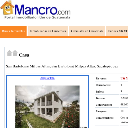
Busca Inmuebles
Inmobiliarias en Guatemala
Gremiales en Guatemala
Publica GRATI
Casa
San Bartolomé Milpas Altas, San Bartolomé Milpas Altas, Sacatepéquez
Ampliar foto
En venta:
US$ 7
Dormitorios:
4
Baños:
3
Terreno
:
7,298
Construcción
:
482.0
Parqueos:
10
Características:
Con mu
visitas