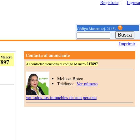
Regístrate
|
Ingresa
Código Mancro (ej. 2143)
Imprimir
Contacta al anunciante
 Mancro
7897
Al contactar menciona el código Mancro
217897
Melissa Boteo
Teléfono:
Ver número
ver todos los inmuebles de esta persona