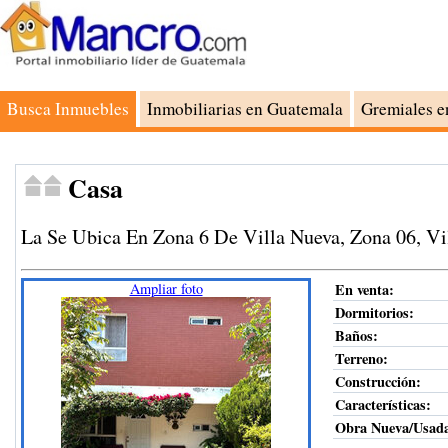
Busca Inmuebles
Inmobiliarias en Guatemala
Gremiales e
Casa
La Se Ubica En Zona 6 De Villa Nueva, Zona 06, Vi
Ampliar foto
En venta:
Dormitorios:
Baños:
Terreno
:
Construcción
:
Características:
Obra Nueva/Usad