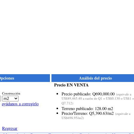
pciones
Análisis del precio
Precio EN VENTA
Construcción
Precio publicado: Q690,000.00
(equivale a
US$89,465.40 a razón de Q1 = US$0.130 o US$1 =
ayúdanos a corregirlo
Q7.712)
Terreno publicado: 128.00 m2
Precio/Terreno: Q5,390.63/m2
(equivale a
US$698.95/m2)
Regresar