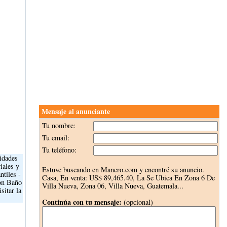
Mensaje al anunciante
Tu nombre:
Tu email:
Tu teléfono:
idades
iales y
Estuve buscando en Mancro.com y encontré su anuncio.
ntiles -
Casa, En venta:
US$ 89,465.40
, La Se Ubica En Zona 6 De
con Baño
Villa Nueva, Zona 06, Villa Nueva, Guatemala...
sitar la
Continúa con tu mensaje:
(opcional)